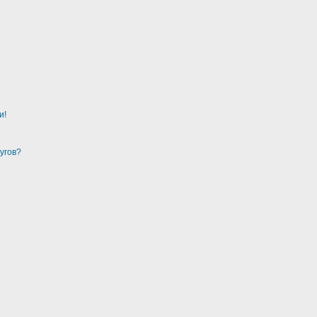
и!
угов?