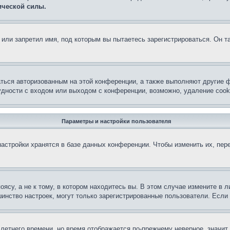
ической силы.
или запретил имя, под которым вы пытаетесь зарегистрироваться. Он т
аться авторизованным на этой конференции, а также выполняют другие ф
дности с входом или выходом с конференции, возможно, удаление cook
Параметры и настройки пользователя
астройки хранятся в базе данных конференции. Чтобы изменить их, пер
су, а не к тому, в котором находитесь вы. В этом случае измените в ли
льшинство настроек, могут только зарегистрированные пользователи. Есл
 летнего времени, но время отображается по-прежнему неверное, значит