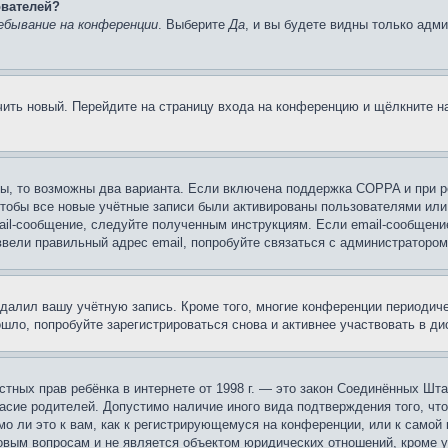
ователей?
ебывание на конференции
. Выберите
Да
, и вы будете видны только адм
учить новый. Перейдите на страницу входа на конференцию и щёлкните 
ы, то возможны два варианта. Если включена поддержка COPPA и при ре
чтобы все новые учётные записи были активированы пользователями или
ail-сообщение, следуйте полученным инструкциям. Если email-сообщение
ввели правильный адрес email, попробуйте связаться с администратором
удалил вашу учётную запись. Кроме того, многие конференции периоди
ло, попробуйте зарегистрироваться снова и активнее участвовать в ди
 частных прав ребёнка в интернете от 1998 г. — это закон Соединённых 
асие родителей. Допустимо наличие иного вида подтверждения того, чт
о ли это к вам, как к регистрирующемуся на конференции, или к самой
овым вопросам и не является объектом юридических отношений, кроме 