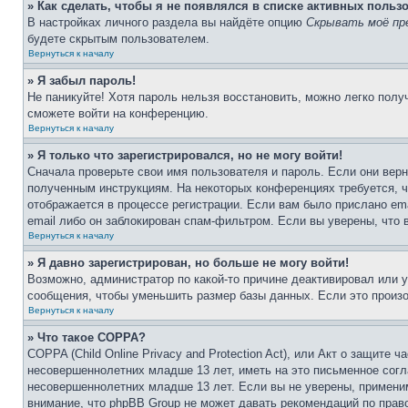
» Как сделать, чтобы я не появлялся в списке активных польз
В настройках личного раздела вы найдёте опцию
Скрывать моё пр
будете скрытым пользователем.
Вернуться к началу
» Я забыл пароль!
Не паникуйте! Хотя пароль нельзя восстановить, можно легко пол
сможете войти на конференцию.
Вернуться к началу
» Я только что зарегистрировался, но не могу войти!
Сначала проверьте свои имя пользователя и пароль. Если они верн
полученным инструкциям. На некоторых конференциях требуется, 
отображается в процессе регистрации. Если вам было прислано em
email либо он заблокирован спам-фильтром. Если вы уверены, что 
Вернуться к началу
» Я давно зарегистрирован, но больше не могу войти!
Возможно, администратор по какой-то причине деактивировал или 
сообщения, чтобы уменьшить размер базы данных. Если это произош
Вернуться к началу
» Что такое COPPA?
COPPA (Child Online Privacy and Protection Act), или Акт о защите
несовершеннолетних младше 13 лет, иметь на это письменное согл
несовершеннолетних младше 13 лет. Если вы не уверены, применим
внимание, что phpBB Group не может давать рекомендаций по прав