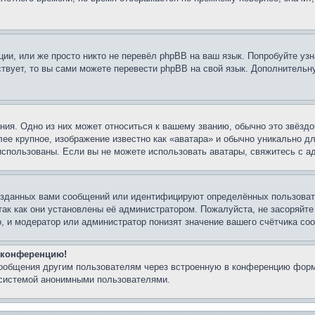
ии, или же просто никто не перевёл phpBB на ваш язык. Попробуйте узн
ествует, то вы сами можете перевести phpBB на свой язык. Дополнител
ия. Одно из них может относиться к вашему званию, обычно это звёздо
лее крупное, изображение известно как «аватара» и обычно уникально д
ь использованы. Если вы не можете использовать аватары, свяжитесь с
озданных вами сообщений или идентифицируют определённых пользовате
так как они установлены её администратором. Пожалуйста, не засоряйт
, и модератор или администратор понизят значение вашего счётчика со
а конференцию!
сообщения другим пользователям через встроенную в конференцию форм
 системой анонимными пользователями.