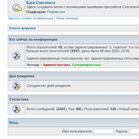
Баги Снегопата
Здесь создавать ветки с возникшими ошибками при работе Снегопата
Подфорум:
Пофиксено
Удалить cookies конференции
|
Наша команда
Список форумов
Кто сейчас на конференции
Всего посетителей:
50
, из них зарегистрированных: 0, скрытых: 0 и г
Больше всего посетителей (
8347
) здесь было 08 июн 2026, 22:55
Зарегистрированные пользователи: нет зарегистрированных пользов
Легенда ::
Администраторы
,
Супермодераторы
Дни рождения
Сегодня нет дней рождения.
Статистика
Всего сообщений:
11503
| Тем:
891
| Пользователей:
636
| Новый поль
Вход
Имя пользователя:
Пароль: