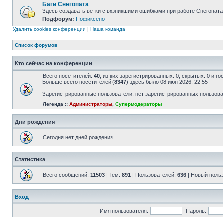
Баги Снегопата
Здесь создавать ветки с возникшими ошибками при работе Снегопата
Подфорум:
Пофиксено
Удалить cookies конференции
|
Наша команда
Список форумов
Кто сейчас на конференции
Всего посетителей:
40
, из них зарегистрированных: 0, скрытых: 0 и г
Больше всего посетителей (
8347
) здесь было 08 июн 2026, 22:55
Зарегистрированные пользователи: нет зарегистрированных пользов
Легенда ::
Администраторы
,
Супермодераторы
Дни рождения
Сегодня нет дней рождения.
Статистика
Всего сообщений:
11503
| Тем:
891
| Пользователей:
636
| Новый поль
Вход
Имя пользователя:
Пароль: