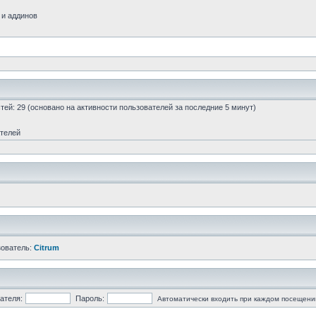
 и аддинов
остей: 29 (основано на активности пользователей за последние 5 минут)
ателей
зователь:
Citrum
ателя:
Пароль:
Автоматически входить при каждом посещени