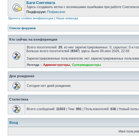
Баги Снегопата
Здесь создавать ветки с возникшими ошибками при работе Снегопата
Подфорум:
Пофиксено
Удалить cookies конференции
|
Наша команда
Список форумов
Кто сейчас на конференции
Всего посетителей:
29
, из них зарегистрированных: 0, скрытых: 0 и г
Больше всего посетителей (
8347
) здесь было 08 июн 2026, 22:55
Зарегистрированные пользователи: нет зарегистрированных пользов
Легенда ::
Администраторы
,
Супермодераторы
Дни рождения
Сегодня нет дней рождения.
Статистика
Всего сообщений:
11503
| Тем:
891
| Пользователей:
636
| Новый поль
Вход
Имя пользов