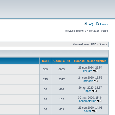
FAQ
Поиск
Текущее время: 07 авг 2026, 01:56
Часовой пояс: UTC + 3 часа
Темы
Сообщения
Последнее сообщение
29 ноя 2024, 21:54
389
6603
kol_dm
24 сен 2020, 13:52
215
3317
tormozit
26 авг 2020, 13:57
58
426
Ёпрст
30 июл 2020, 15:34
18
102
nonameforme
21 сен 2020, 14:06
86
469
advali