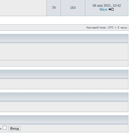
08 апр 2021, 10:42
78
163
Wzor
Часовой пояс: UTC + 3 часа
и