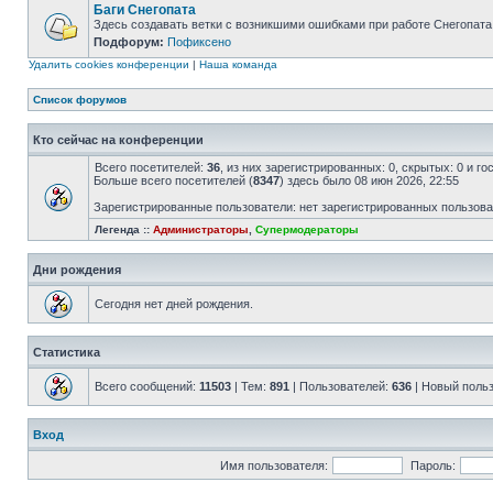
Баги Снегопата
Здесь создавать ветки с возникшими ошибками при работе Снегопата
Подфорум:
Пофиксено
Удалить cookies конференции
|
Наша команда
Список форумов
Кто сейчас на конференции
Всего посетителей:
36
, из них зарегистрированных: 0, скрытых: 0 и г
Больше всего посетителей (
8347
) здесь было 08 июн 2026, 22:55
Зарегистрированные пользователи: нет зарегистрированных пользов
Легенда ::
Администраторы
,
Супермодераторы
Дни рождения
Сегодня нет дней рождения.
Статистика
Всего сообщений:
11503
| Тем:
891
| Пользователей:
636
| Новый поль
Вход
Имя пользователя:
Пароль: