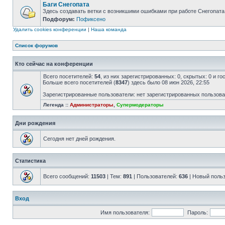
Баги Снегопата
Здесь создавать ветки с возникшими ошибками при работе Снегопата
Подфорум:
Пофиксено
Удалить cookies конференции
|
Наша команда
Список форумов
Кто сейчас на конференции
Всего посетителей:
54
, из них зарегистрированных: 0, скрытых: 0 и г
Больше всего посетителей (
8347
) здесь было 08 июн 2026, 22:55
Зарегистрированные пользователи: нет зарегистрированных пользов
Легенда ::
Администраторы
,
Супермодераторы
Дни рождения
Сегодня нет дней рождения.
Статистика
Всего сообщений:
11503
| Тем:
891
| Пользователей:
636
| Новый поль
Вход
Имя пользователя:
Пароль: