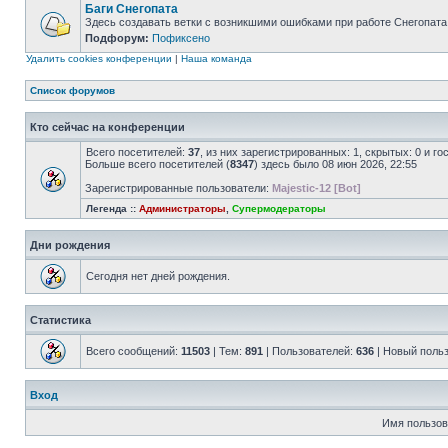
Баги Снегопата
Здесь создавать ветки с возникшими ошибками при работе Снегопата
Подфорум:
Пофиксено
Удалить cookies конференции
|
Наша команда
Список форумов
Кто сейчас на конференции
Всего посетителей:
37
, из них зарегистрированных: 1, скрытых: 0 и г
Больше всего посетителей (
8347
) здесь было 08 июн 2026, 22:55
Зарегистрированные пользователи:
Majestic-12 [Bot]
Легенда ::
Администраторы
,
Супермодераторы
Дни рождения
Сегодня нет дней рождения.
Статистика
Всего сообщений:
11503
| Тем:
891
| Пользователей:
636
| Новый поль
Вход
Имя пользов