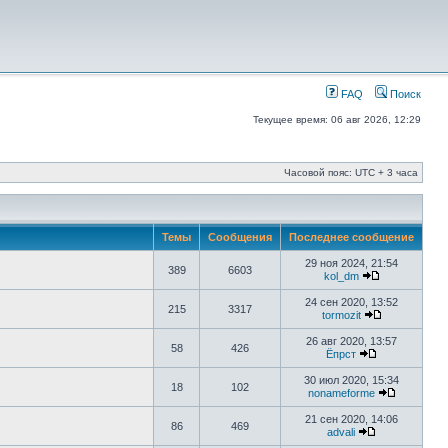
FAQ
Поиск
Текущее время: 06 авг 2026, 12:29
Часовой пояс: UTC + 3 часа
Темы
Сообщения
Последнее сообщение
29 ноя 2024, 21:54
389
6603
kol_dm
24 сен 2020, 13:52
215
3317
tormozit
26 авг 2020, 13:57
58
426
Ёпрст
30 июл 2020, 15:34
18
102
nonameforme
21 сен 2020, 14:06
86
469
advali