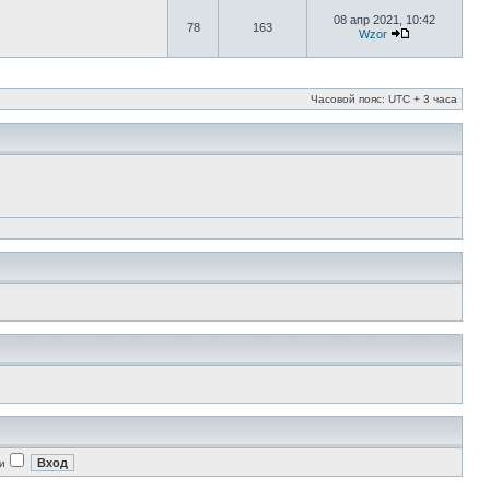
08 апр 2021, 10:42
78
163
Wzor
Часовой пояс: UTC + 3 часа
и