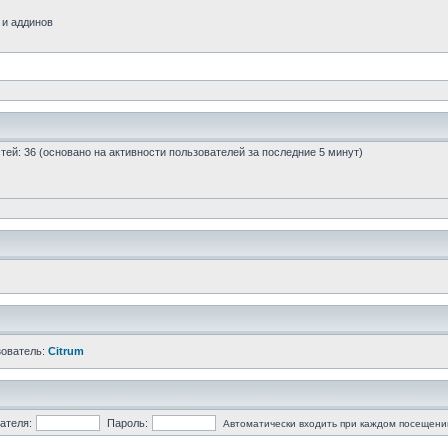
 и аддинов
остей: 36 (основано на активности пользователей за последние 5 минут)
зователь:
Citrum
ателя:
Пароль:
Автоматически входить при каждом посещени