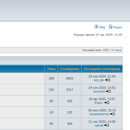
FAQ
Поиск
Текущее время: 07 авг 2026, 12:29
Часовой пояс: UTC + 3 часа
Темы
Сообщения
Последнее сообщение
29 ноя 2024, 21:54
389
6603
kol_dm
24 сен 2020, 13:52
215
3317
tormozit
26 авг 2020, 13:57
58
426
Ёпрст
30 июл 2020, 15:34
18
102
nonameforme
21 сен 2020, 14:06
86
469
advali