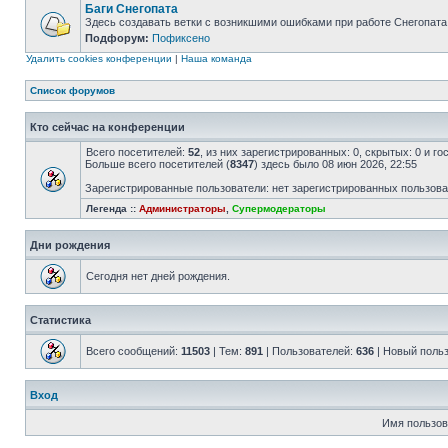
Баги Снегопата
Здесь создавать ветки с возникшими ошибками при работе Снегопата
Подфорум:
Пофиксено
Удалить cookies конференции
|
Наша команда
Список форумов
Кто сейчас на конференции
Всего посетителей:
52
, из них зарегистрированных: 0, скрытых: 0 и г
Больше всего посетителей (
8347
) здесь было 08 июн 2026, 22:55
Зарегистрированные пользователи: нет зарегистрированных пользов
Легенда ::
Администраторы
,
Супермодераторы
Дни рождения
Сегодня нет дней рождения.
Статистика
Всего сообщений:
11503
| Тем:
891
| Пользователей:
636
| Новый поль
Вход
Имя пользов