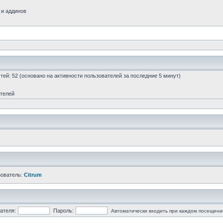
 и аддинов
остей: 52 (основано на активности пользователей за последние 5 минут)
ателей
зователь:
Citrum
ателя:
Пароль:
Автоматически входить при каждом посещени