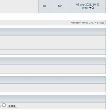
08 апр 2021, 10:42
78
163
Wzor
Часовой пояс: UTC + 3 часа
и