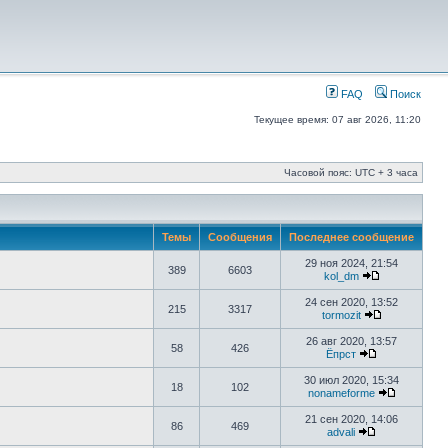
FAQ
Поиск
Текущее время: 07 авг 2026, 11:20
Часовой пояс: UTC + 3 часа
Темы
Сообщения
Последнее сообщение
29 ноя 2024, 21:54
389
6603
kol_dm
24 сен 2020, 13:52
215
3317
tormozit
26 авг 2020, 13:57
58
426
Ёпрст
30 июл 2020, 15:34
18
102
nonameforme
21 сен 2020, 14:06
86
469
advali