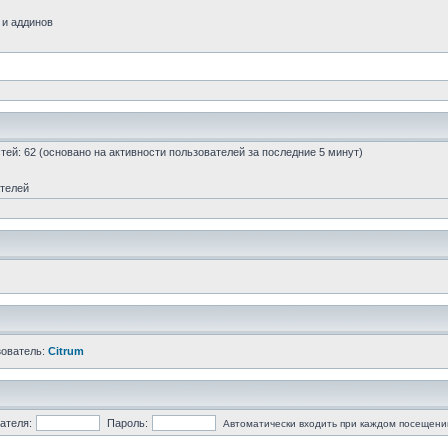
 и аддинов
остей: 62 (основано на активности пользователей за последние 5 минут)
ателей
зователь:
Citrum
ателя:
Пароль:
Автоматически входить при каждом посещени