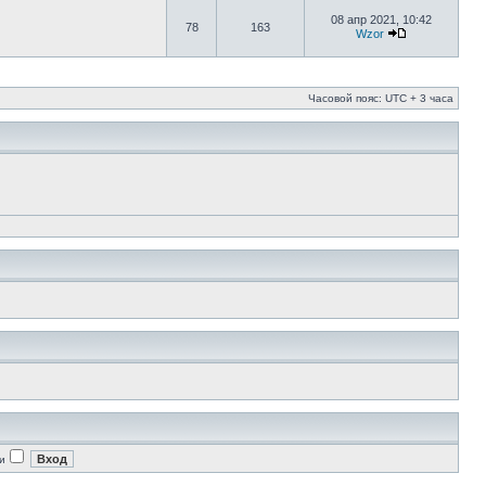
08 апр 2021, 10:42
78
163
Wzor
Часовой пояс: UTC + 3 часа
и