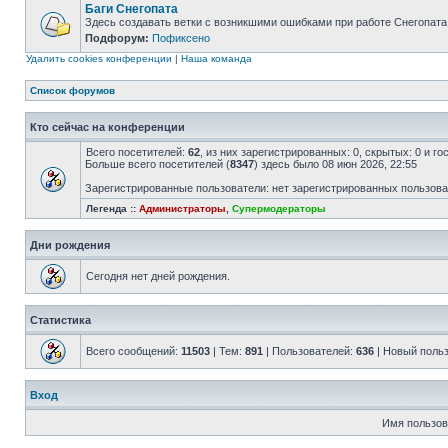
Баги Снегопата
Здесь создавать ветки с возникшими ошибками при работе Снегопата
Подфорум:
Пофиксено
Удалить cookies конференции
|
Наша команда
Список форумов
Кто сейчас на конференции
Всего посетителей:
62
, из них зарегистрированных: 0, скрытых: 0 и г
Больше всего посетителей (
8347
) здесь было 08 июн 2026, 22:55
Зарегистрированные пользователи: нет зарегистрированных пользов
Легенда ::
Администраторы
,
Супермодераторы
Дни рождения
Сегодня нет дней рождения.
Статистика
Всего сообщений:
11503
| Тем:
891
| Пользователей:
636
| Новый поль
Вход
Имя пользов