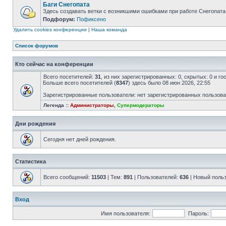
Баги Снегопата
Здесь создавать ветки с возникшими ошибками при работе Снегопата
Подфорум:
Пофиксено
Удалить cookies конференции
|
Наша команда
Список форумов
Кто сейчас на конференции
Всего посетителей:
31
, из них зарегистрированных: 0, скрытых: 0 и г
Больше всего посетителей (
8347
) здесь было 08 июн 2026, 22:55
Зарегистрированные пользователи: нет зарегистрированных пользов
Легенда ::
Администраторы
,
Супермодераторы
Дни рождения
Сегодня нет дней рождения.
Статистика
Всего сообщений:
11503
| Тем:
891
| Пользователей:
636
| Новый поль
Вход
Имя пользователя:
Пароль: