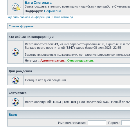
Баги Снегопата
Здесь создавать ветки с возникшими ошибками при работе Снегопата
Подфорум:
Пофиксено
Удалить cookies конференции
|
Наша команда
Список форумов
Кто сейчас на конференции
Всего посетителей:
43
, из них зарегистрированных: 0, скрытых: 0 и г
Больше всего посетителей (
8347
) здесь было 08 июн 2026, 22:55
Зарегистрированные пользователи: нет зарегистрированных пользов
Легенда ::
Администраторы
,
Супермодераторы
Дни рождения
Сегодня нет дней рождения.
Статистика
Всего сообщений:
11503
| Тем:
891
| Пользователей:
636
| Новый поль
Вход
Имя пользователя:
Пароль: