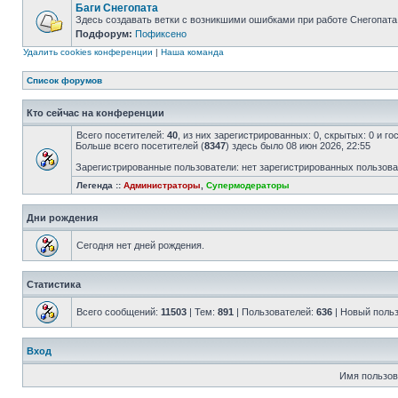
Баги Снегопата
Здесь создавать ветки с возникшими ошибками при работе Снегопата
Подфорум:
Пофиксено
Удалить cookies конференции
|
Наша команда
Список форумов
Кто сейчас на конференции
Всего посетителей:
40
, из них зарегистрированных: 0, скрытых: 0 и г
Больше всего посетителей (
8347
) здесь было 08 июн 2026, 22:55
Зарегистрированные пользователи: нет зарегистрированных пользов
Легенда ::
Администраторы
,
Супермодераторы
Дни рождения
Сегодня нет дней рождения.
Статистика
Всего сообщений:
11503
| Тем:
891
| Пользователей:
636
| Новый поль
Вход
Имя пользов