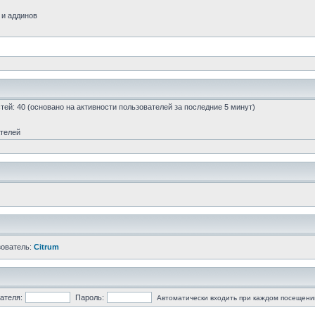
 и аддинов
остей: 40 (основано на активности пользователей за последние 5 минут)
ателей
зователь:
Citrum
ателя:
Пароль:
Автоматически входить при каждом посещени