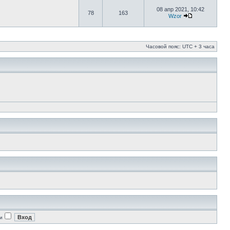
08 апр 2021, 10:42
78
163
Wzor
Часовой пояс: UTC + 3 часа
и