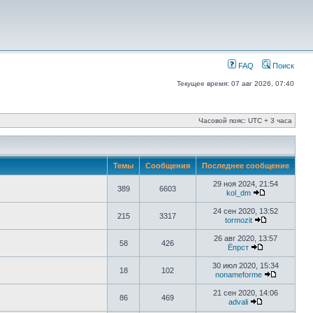
FAQ
Поиск
Текущее время: 07 авг 2026, 07:40
Часовой пояс: UTC + 3 часа
Темы
Сообщения
Последнее сообщение
29 ноя 2024, 21:54
389
6603
kol_dm
24 сен 2020, 13:52
215
3317
tormozit
26 авг 2020, 13:57
58
426
Ёпрст
30 июл 2020, 15:34
18
102
nonameforme
21 сен 2020, 14:06
86
469
advali