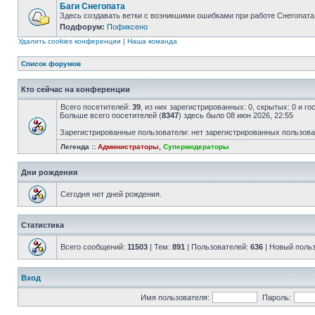
Баги Снегопата
Здесь создавать ветки с возникшими ошибками при работе Снегопата
Подфорум:
Пофиксено
Удалить cookies конференции
|
Наша команда
Список форумов
Кто сейчас на конференции
Всего посетителей:
39
, из них зарегистрированных: 0, скрытых: 0 и г
Больше всего посетителей (
8347
) здесь было 08 июн 2026, 22:55
Зарегистрированные пользователи: нет зарегистрированных пользов
Легенда ::
Администраторы
,
Супермодераторы
Дни рождения
Сегодня нет дней рождения.
Статистика
Всего сообщений:
11503
| Тем:
891
| Пользователей:
636
| Новый поль
Вход
Имя пользователя:
Пароль: