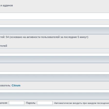
 и аддинов
остей: 54 (основано на активности пользователей за последние 5 минут)
ателей
зователь:
Citrum
ателя:
Пароль:
Автоматически входить при каждом посещени