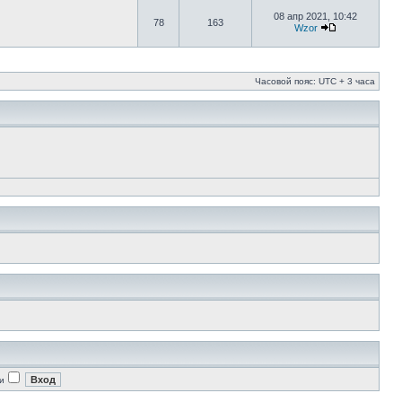
08 апр 2021, 10:42
78
163
Wzor
Часовой пояс: UTC + 3 часа
и