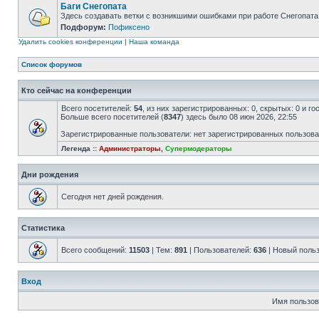
Баги Снегопата
Здесь создавать ветки с возникшими ошибками при работе Снегопата
Подфорум:
Пофиксено
Удалить cookies конференции
|
Наша команда
Список форумов
Кто сейчас на конференции
Всего посетителей:
54
, из них зарегистрированных: 0, скрытых: 0 и г
Больше всего посетителей (
8347
) здесь было 08 июн 2026, 22:55
Зарегистрированные пользователи: нет зарегистрированных пользов
Легенда ::
Администраторы
,
Супермодераторы
Дни рождения
Сегодня нет дней рождения.
Статистика
Всего сообщений:
11503
| Тем:
891
| Пользователей:
636
| Новый поль
Вход
Имя пользов