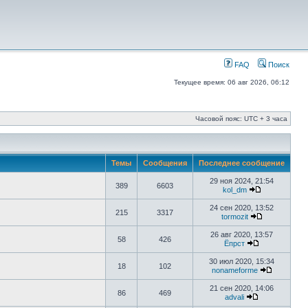
FAQ
Поиск
Текущее время: 06 авг 2026, 06:12
Часовой пояс: UTC + 3 часа
Темы
Сообщения
Последнее сообщение
29 ноя 2024, 21:54
389
6603
kol_dm
24 сен 2020, 13:52
215
3317
tormozit
26 авг 2020, 13:57
58
426
Ёпрст
30 июл 2020, 15:34
18
102
nonameforme
21 сен 2020, 14:06
86
469
advali