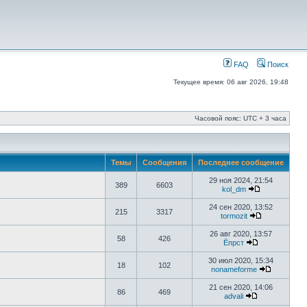
FAQ
Поиск
Текущее время: 06 авг 2026, 19:48
Часовой пояс: UTC + 3 часа
Темы
Сообщения
Последнее сообщение
29 ноя 2024, 21:54
389
6603
kol_dm
24 сен 2020, 13:52
215
3317
tormozit
26 авг 2020, 13:57
58
426
Ёпрст
30 июл 2020, 15:34
18
102
nonameforme
21 сен 2020, 14:06
86
469
advali