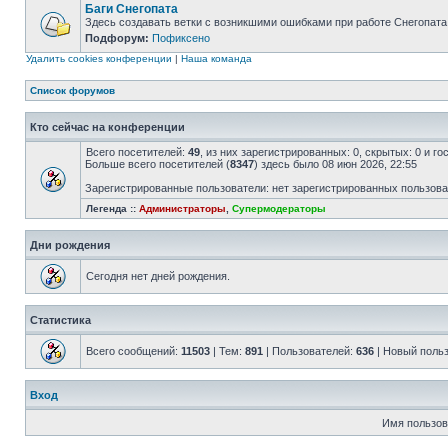
Баги Снегопата
Здесь создавать ветки с возникшими ошибками при работе Снегопата
Подфорум:
Пофиксено
Удалить cookies конференции
|
Наша команда
Список форумов
Кто сейчас на конференции
Всего посетителей:
49
, из них зарегистрированных: 0, скрытых: 0 и г
Больше всего посетителей (
8347
) здесь было 08 июн 2026, 22:55
Зарегистрированные пользователи: нет зарегистрированных пользов
Легенда ::
Администраторы
,
Супермодераторы
Дни рождения
Сегодня нет дней рождения.
Статистика
Всего сообщений:
11503
| Тем:
891
| Пользователей:
636
| Новый поль
Вход
Имя пользов