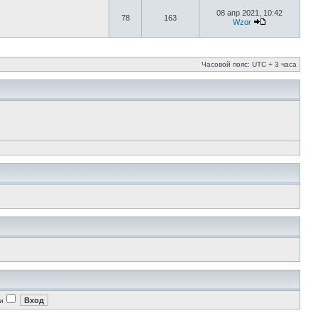
08 апр 2021, 10:42
78
163
Wzor
Часовой пояс: UTC + 3 часа
и