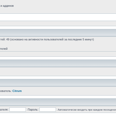
 и аддинов
остей: 49 (основано на активности пользователей за последние 5 минут)
ателей
зователь:
Citrum
ателя:
Пароль:
Автоматически входить при каждом посещени