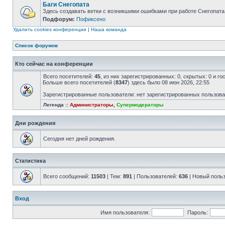
Баги Снегопата
Здесь создавать ветки с возникшими ошибками при работе Снегопата
Подфорум:
Пофиксено
Удалить cookies конференции
|
Наша команда
Список форумов
Кто сейчас на конференции
Всего посетителей:
45
, из них зарегистрированных: 0, скрытых: 0 и г
Больше всего посетителей (
8347
) здесь было 08 июн 2026, 22:55
Зарегистрированные пользователи: нет зарегистрированных пользов
Легенда ::
Администраторы
,
Супермодераторы
Дни рождения
Сегодня нет дней рождения.
Статистика
Всего сообщений:
11503
| Тем:
891
| Пользователей:
636
| Новый поль
Вход
Имя пользователя:
Пароль: