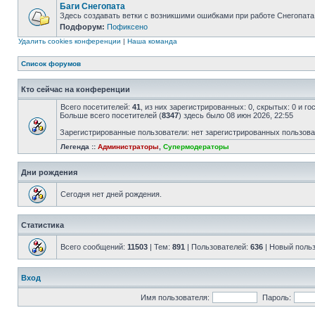
Баги Снегопата
Здесь создавать ветки с возникшими ошибками при работе Снегопата
Подфорум:
Пофиксено
Удалить cookies конференции
|
Наша команда
Список форумов
Кто сейчас на конференции
Всего посетителей:
41
, из них зарегистрированных: 0, скрытых: 0 и г
Больше всего посетителей (
8347
) здесь было 08 июн 2026, 22:55
Зарегистрированные пользователи: нет зарегистрированных пользов
Легенда ::
Администраторы
,
Супермодераторы
Дни рождения
Сегодня нет дней рождения.
Статистика
Всего сообщений:
11503
| Тем:
891
| Пользователей:
636
| Новый поль
Вход
Имя пользователя:
Пароль: