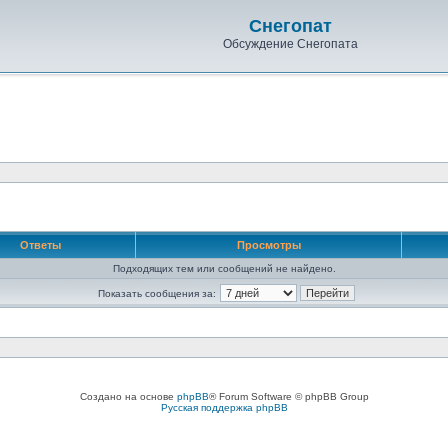
Снегопат
Обсуждение Снегопата
Ответы
Просмотры
Подходящих тем или сообщений не найдено.
Показать сообщения за:
Создано на основе
phpBB
® Forum Software © phpBB Group
Русская поддержка phpBB