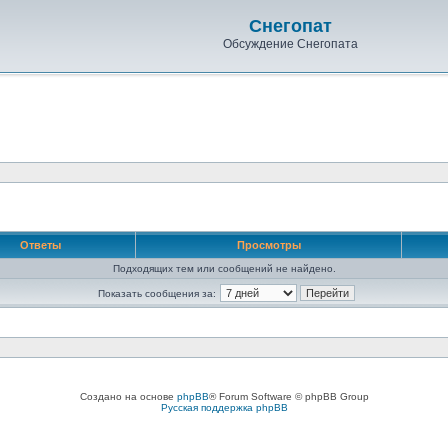
Снегопат
Обсуждение Снегопата
Ответы
Просмотры
Подходящих тем или сообщений не найдено.
Показать сообщения за:
Создано на основе
phpBB
® Forum Software © phpBB Group
Русская поддержка phpBB