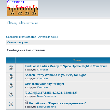
Вход
Регистрация
Сообщения без ответов
|
Активные темы
Список форумов
Сообщения без ответов
Темы
Find Local Ladies Ready to Spice Up the Night in Your Town
в форуме
Снегопат
Search Pretty Womans in your city for night
в форуме
Снегопат
Girls from your city for night
в форуме
Снегопат
[2.2.0.4|8.3.17.1851|4.02.21. 13:08:12]
в форуме
Баги Снегопата
Не работает "Перейти к определению"
в форуме
Баги Снегопата