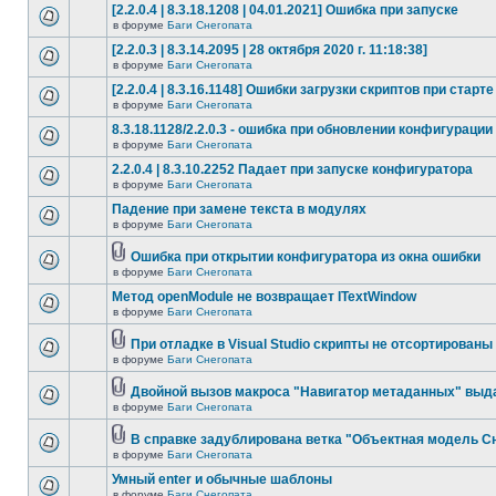
[2.2.0.4 | 8.3.18.1208 | 04.01.2021] Ошибка при запуске
в форуме
Баги Снегопата
[2.2.0.3 | 8.3.14.2095 | 28 октября 2020 г. 11:18:38]
в форуме
Баги Снегопата
[2.2.0.4 | 8.3.16.1148] Ошибки загрузки скриптов при старте
в форуме
Баги Снегопата
8.3.18.1128/2.2.0.3 - ошибка при обновлении конфигурации
в форуме
Баги Снегопата
2.2.0.4 | 8.3.10.2252 Падает при запуске конфигуратора
в форуме
Баги Снегопата
Падение при замене текста в модулях
в форуме
Баги Снегопата
Ошибка при открытии конфигуратора из окна ошибки
в форуме
Баги Снегопата
Метод openModule не возвращает ITextWindow
в форуме
Баги Снегопата
При отладке в Visual Studio скрипты не отсортированы
в форуме
Баги Снегопата
Двойной вызов макроса "Навигатор метаданных" выд
в форуме
Баги Снегопата
В справке задублирована ветка "Объектная модель Сне
в форуме
Баги Снегопата
Умный enter и обычные шаблоны
в форуме
Баги Снегопата