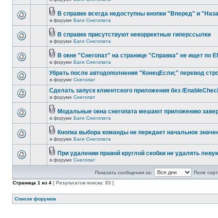
В справке всегда недоступны кнопки "Вперед" и "Наз
в форуме
Баги Снегопата
В справке присутствуют некорректные гиперссылки
в форуме
Баги Снегопата
В окне "Снегопат" на странице "Справка" не ищет по 
в форуме
Баги Снегопата
Убрать после автодополнения "КонецЕсли;" перевод стр
в форуме
Снегопат
Cделать запуск клиентского приложения без /EnableChec
в форуме
Снегопат
Модальные окна снегопата мешают приложению заве
в форуме
Баги Снегопата
Кнопка выбора команды не передает начальное значе
в форуме
Баги Снегопата
При удалении правой круглой скобки не удалять леву
в форуме
Снегопат
Показать сообщения за:
Поле сорт
Страница
1
из
4
[ Результатов поиска: 93 ]
Список форумов