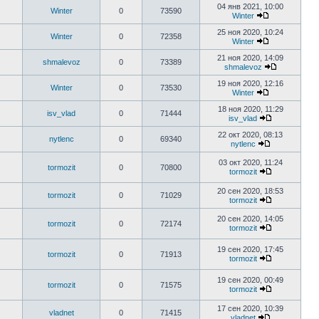
04 янв 2021, 10:00
Winter
0
73590
Winter
25 ноя 2020, 10:24
Winter
0
72358
Winter
21 ноя 2020, 14:09
shmalevoz
0
73389
shmalevoz
19 ноя 2020, 12:16
Winter
0
73530
Winter
18 ноя 2020, 11:29
isv_vlad
0
71444
isv_vlad
22 окт 2020, 08:13
nytlenc
0
69340
nytlenc
03 окт 2020, 11:24
tormozit
0
70800
tormozit
20 сен 2020, 18:53
tormozit
0
71029
tormozit
20 сен 2020, 14:05
tormozit
0
72174
tormozit
19 сен 2020, 17:45
tormozit
0
71913
tormozit
19 сен 2020, 00:49
tormozit
0
71575
tormozit
17 сен 2020, 10:39
vladnet
0
71415
vladnet