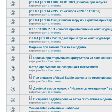
[2.2.0.4 | 8.3.18.1208 | 04.01.2021] Ошибка при запуске
в форуме
Баги Снегопата
[2.2.0.3 | 8.3.14.2095 | 28 октября 2020 г. 11:18:38]
в форуме
Баги Снегопата
[2.2.0.4 | 8.3.16.1148] Ошибки загрузки скриптов при ста
в форуме
Баги Снегопата
8.3.18.1128/2.2.0.3 - ошибка при обновлении конфигурац
в форуме
Баги Снегопата
2.2.0.4 | 8.3.10.2252 Падает при запуске конфигуратора
в форуме
Баги Снегопата
Падение при замене текста в модулях
в форуме
Баги Снегопата
Ошибка при открытии конфигуратора из окна ошибк
в форуме
Баги Снегопата
Метод openModule не возвращает ITextWindow
в форуме
Баги Снегопата
При отладке в Visual Studio скрипты не отсортирова
в форуме
Баги Снегопата
Двойной вызов макроса "Навигатор метаданных" в
в форуме
Баги Снегопата
В справке задублирована ветка "Объектная модель 
в форуме
Баги Снегопата
Умный enter и обычные шаблоны
в форуме
Баги Снегопата