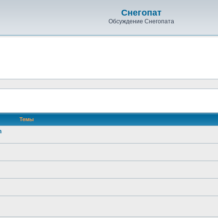
Снегопат
Обсуждение Снегопата
Темы
n