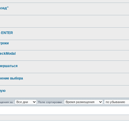
азад"
о ENTER
троки
heckModal
вершаться
чение выбора
вую
щения за:
Поле сортировки: