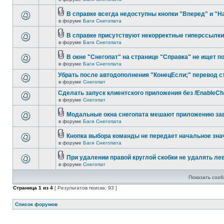
В справке всегда недоступны кнопки "Вперед" и "Н
в форуме
Баги Снегопата
В справке присутствуют некорректные гиперссылки
в форуме
Баги Снегопата
В окне "Снегопат" на странице "Справка" не ищет п
в форуме
Баги Снегопата
Убрать после автодополнения "КонецЕсли;" перевод с
в форуме
Снегопат
Cделать запуск клиентского приложения без /EnableC
в форуме
Снегопат
Модальные окна снегопата мешают приложению за
в форуме
Баги Снегопата
Кнопка выбора команды не передает начальное зна
в форуме
Баги Снегопата
При удалении правой круглой скобки не удалять ле
в форуме
Снегопат
Показать сооб
Страница
1
из
4
[ Результатов поиска: 93 ]
Список форумов