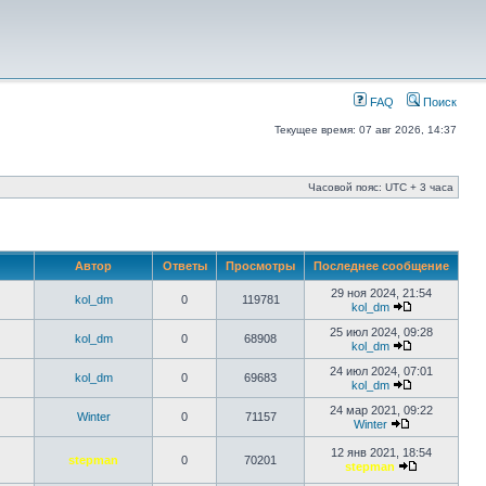
FAQ
Поиск
Текущее время: 07 авг 2026, 14:37
Часовой пояс: UTC + 3 часа
Автор
Ответы
Просмотры
Последнее сообщение
29 ноя 2024, 21:54
kol_dm
0
119781
kol_dm
25 июл 2024, 09:28
kol_dm
0
68908
kol_dm
24 июл 2024, 07:01
kol_dm
0
69683
kol_dm
24 мар 2021, 09:22
Winter
0
71157
Winter
12 янв 2021, 18:54
stepman
0
70201
stepman