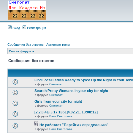
Вход
Регистрация
Сообщения без ответов
|
Активные темы
Список форумов
Сообщения без ответов
Find Local Ladies Ready to Spice Up the Night in Your Tow
в форуме
Снегопат
Search Pretty Womans in your city for night
в форуме
Снегопат
Girls from your city for night
в форуме
Снегопат
[2.2.0.4|8.3.17.1851|4.02.21. 13:08:12]
в форуме
Баги Снегопата
Не работает "Перейти к определению"
в форуме
Баги Снегопата