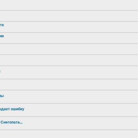
рте
ии
и
ны
ыдает ошибку
Снегопата...