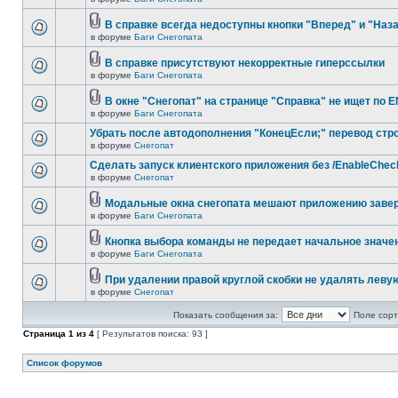
В справке всегда недоступны кнопки "Вперед" и "Наз
в форуме
Баги Снегопата
В справке присутствуют некорректные гиперссылки
в форуме
Баги Снегопата
В окне "Снегопат" на странице "Справка" не ищет по 
в форуме
Баги Снегопата
Убрать после автодополнения "КонецЕсли;" перевод стр
в форуме
Снегопат
Cделать запуск клиентского приложения без /EnableChec
в форуме
Снегопат
Модальные окна снегопата мешают приложению заве
в форуме
Баги Снегопата
Кнопка выбора команды не передает начальное значе
в форуме
Баги Снегопата
При удалении правой круглой скобки не удалять леву
в форуме
Снегопат
Показать сообщения за:
Поле сорт
Страница
1
из
4
[ Результатов поиска: 93 ]
Список форумов