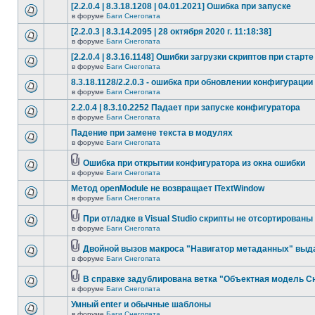
[2.2.0.4 | 8.3.18.1208 | 04.01.2021] Ошибка при запуске
в форуме
Баги Снегопата
[2.2.0.3 | 8.3.14.2095 | 28 октября 2020 г. 11:18:38]
в форуме
Баги Снегопата
[2.2.0.4 | 8.3.16.1148] Ошибки загрузки скриптов при старте
в форуме
Баги Снегопата
8.3.18.1128/2.2.0.3 - ошибка при обновлении конфигурации
в форуме
Баги Снегопата
2.2.0.4 | 8.3.10.2252 Падает при запуске конфигуратора
в форуме
Баги Снегопата
Падение при замене текста в модулях
в форуме
Баги Снегопата
Ошибка при открытии конфигуратора из окна ошибки
в форуме
Баги Снегопата
Метод openModule не возвращает ITextWindow
в форуме
Баги Снегопата
При отладке в Visual Studio скрипты не отсортированы
в форуме
Баги Снегопата
Двойной вызов макроса "Навигатор метаданных" выд
в форуме
Баги Снегопата
В справке задублирована ветка "Объектная модель Сне
в форуме
Баги Снегопата
Умный enter и обычные шаблоны
в форуме
Баги Снегопата