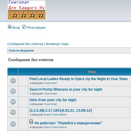
Вход
Регистрация
Сообщения без ответов
|
Активные темы
Список форумов
Сообщения без ответов
Темы
Find Local Ladies Ready to Spice Up the Night in Your Town
в форуме
Снегопат
Search Pretty Womans in your city for night
в форуме
Снегопат
Girls from your city for night
в форуме
Снегопат
[2.2.0.4|8.3.17.1851|4.02.21. 13:08:12]
в форуме
Баги Снегопата
Не работает "Перейти к определению"
в форуме
Баги Снегопата