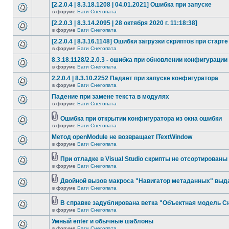
[2.2.0.4 | 8.3.18.1208 | 04.01.2021] Ошибка при запуске
в форуме
Баги Снегопата
[2.2.0.3 | 8.3.14.2095 | 28 октября 2020 г. 11:18:38]
в форуме
Баги Снегопата
[2.2.0.4 | 8.3.16.1148] Ошибки загрузки скриптов при старте
в форуме
Баги Снегопата
8.3.18.1128/2.2.0.3 - ошибка при обновлении конфигурации
в форуме
Баги Снегопата
2.2.0.4 | 8.3.10.2252 Падает при запуске конфигуратора
в форуме
Баги Снегопата
Падение при замене текста в модулях
в форуме
Баги Снегопата
Ошибка при открытии конфигуратора из окна ошибки
в форуме
Баги Снегопата
Метод openModule не возвращает ITextWindow
в форуме
Баги Снегопата
При отладке в Visual Studio скрипты не отсортированы
в форуме
Баги Снегопата
Двойной вызов макроса "Навигатор метаданных" выд
в форуме
Баги Снегопата
В справке задублирована ветка "Объектная модель Сне
в форуме
Баги Снегопата
Умный enter и обычные шаблоны
в форуме
Баги Снегопата