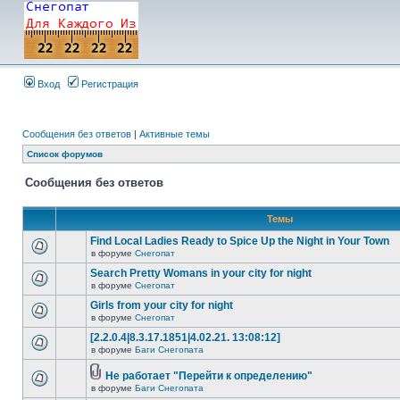
Вход
Регистрация
Сообщения без ответов
|
Активные темы
Список форумов
Сообщения без ответов
Темы
Find Local Ladies Ready to Spice Up the Night in Your Town
в форуме
Снегопат
Search Pretty Womans in your city for night
в форуме
Снегопат
Girls from your city for night
в форуме
Снегопат
[2.2.0.4|8.3.17.1851|4.02.21. 13:08:12]
в форуме
Баги Снегопата
Не работает "Перейти к определению"
в форуме
Баги Снегопата