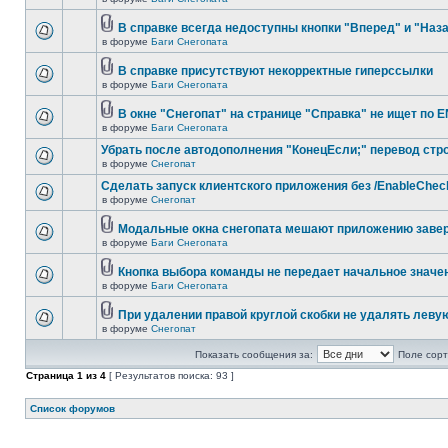
В справке всегда недоступны кнопки "Вперед" и "Наз
в форуме
Баги Снегопата
В справке присутствуют некорректные гиперссылки
в форуме
Баги Снегопата
В окне "Снегопат" на странице "Справка" не ищет по 
в форуме
Баги Снегопата
Убрать после автодополнения "КонецЕсли;" перевод стр
в форуме
Снегопат
Cделать запуск клиентского приложения без /EnableChec
в форуме
Снегопат
Модальные окна снегопата мешают приложению заве
в форуме
Баги Снегопата
Кнопка выбора команды не передает начальное значе
в форуме
Баги Снегопата
При удалении правой круглой скобки не удалять леву
в форуме
Снегопат
Показать сообщения за:
Поле сорт
Страница
1
из
4
[ Результатов поиска: 93 ]
Список форумов