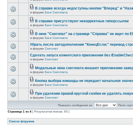
В справке всегда недоступны кнопки "Вперед" и "Наз
в форуме
Баги Снегопата
В справке присутствуют некорректные гиперссылки
в форуме
Баги Снегопата
В окне "Снегопат" на странице "Справка" не ищет по 
в форуме
Баги Снегопата
Убрать после автодополнения "КонецЕсли;" перевод стр
в форуме
Снегопат
Cделать запуск клиентского приложения без /EnableChec
в форуме
Снегопат
Модальные окна снегопата мешают приложению заве
в форуме
Баги Снегопата
Кнопка выбора команды не передает начальное значе
в форуме
Баги Снегопата
При удалении правой круглой скобки не удалять леву
в форуме
Снегопат
Показать сообщения за:
Поле сорт
Страница
1
из
4
[ Результатов поиска: 93 ]
Список форумов