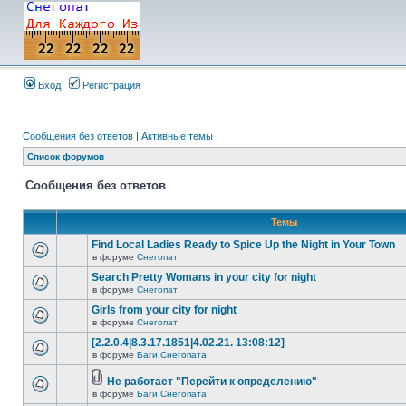
Вход
Регистрация
Сообщения без ответов
|
Активные темы
Список форумов
Сообщения без ответов
Темы
Find Local Ladies Ready to Spice Up the Night in Your Town
в форуме
Снегопат
Search Pretty Womans in your city for night
в форуме
Снегопат
Girls from your city for night
в форуме
Снегопат
[2.2.0.4|8.3.17.1851|4.02.21. 13:08:12]
в форуме
Баги Снегопата
Не работает "Перейти к определению"
в форуме
Баги Снегопата