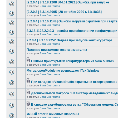
[2.2.0.4 | 8.3.18.1208 | 04.01.2021] Ошибка при запуске
в форуме
Баги Снегопата
[2.2.0.3 | 8.3.14.2095 | 28 октября 2020 г. 11:18:38]
в форуме
Баги Снегопата
[2.2.0.4 | 8.3.16.1148] Ошибки загрузки скриптов при старте
в форуме
Баги Снегопата
8.3.18.1128/2.2.0.3 - ошибка при обновлении конфигурации
в форуме
Баги Снегопата
2.2.0.4 | 8.3.10.2252 Падает при запуске конфигуратора
в форуме
Баги Снегопата
Падение при замене текста в модулях
в форуме
Баги Снегопата
Ошибка при открытии конфигуратора из окна ошибки
в форуме
Баги Снегопата
Метод openModule не возвращает ITextWindow
в форуме
Баги Снегопата
При отладке в Visual Studio скрипты не отсортированы
в форуме
Баги Снегопата
Двойной вызов макроса "Навигатор метаданных" выд
в форуме
Баги Снегопата
В справке задублирована ветка "Объектная модель Сне
в форуме
Баги Снегопата
Умный enter и обычные шаблоны
в форуме
Баги Снегопата