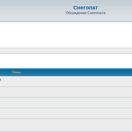
Снегопат
Обсуждение Снегопата
Темы
n