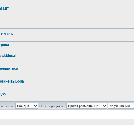
азад"
о ENTER
троки
heckModal
вершаться
чение выбора
вую
щения за:
Поле сортировки: