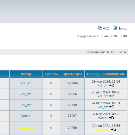
FAQ
Поиск
Текущее время: 08 авг 2026, 02:00
Часовой пояс: UTC + 3 часа
Автор
Ответы
Просмотры
Последнее сообщение
29 ноя 2024, 21:54
kol_dm
0
120004
kol_dm
25 июл 2024, 09:28
kol_dm
0
68966
kol_dm
24 июл 2024, 07:01
kol_dm
0
69739
kol_dm
24 мар 2021, 09:22
Winter
0
71207
Winter
12 янв 2021, 18:54
stepman
0
70259
stepman