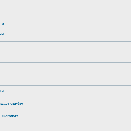
рте
ии
и
ны
ыдает ошибку
Снегопата...