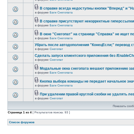
В справке всегда недоступны кнопки "Вперед" и "Н
в форуме
Баги Снегопата
В справке присутствуют некорректные гиперссылки
в форуме
Баги Снегопата
В окне "Снегопат" на странице "Справка" не ищет п
в форуме
Баги Снегопата
Убрать после автодополнения "КонецЕсли;" перевод с
в форуме
Снегопат
Cделать запуск клиентского приложения без /EnableC
в форуме
Снегопат
Модальные окна снегопата мешают приложению за
в форуме
Баги Снегопата
Кнопка выбора команды не передает начальное зна
в форуме
Баги Снегопата
При удалении правой круглой скобки не удалять ле
в форуме
Снегопат
Показать сооб
Страница
1
из
4
[ Результатов поиска: 93 ]
Список форумов