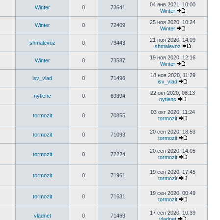
04 янв 2021, 10:00
Winter
0
73641
Winter
25 ноя 2020, 10:24
Winter
0
72409
Winter
21 ноя 2020, 14:09
shmalevoz
0
73443
shmalevoz
19 ноя 2020, 12:16
Winter
0
73587
Winter
18 ноя 2020, 11:29
isv_vlad
0
71496
isv_vlad
22 окт 2020, 08:13
nytlenc
0
69394
nytlenc
03 окт 2020, 11:24
tormozit
0
70855
tormozit
20 сен 2020, 18:53
tormozit
0
71093
tormozit
20 сен 2020, 14:05
tormozit
0
72224
tormozit
19 сен 2020, 17:45
tormozit
0
71961
tormozit
19 сен 2020, 00:49
tormozit
0
71631
tormozit
17 сен 2020, 10:39
vladnet
0
71469
vladnet