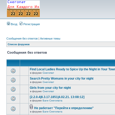
Вход
Регистрация
Сообщения без ответов
|
Активные темы
Список форумов
Сообщения без ответов
Find Local Ladies Ready to Spice Up the Night in Your Tow
в форуме
Снегопат
Search Pretty Womans in your city for night
в форуме
Снегопат
Girls from your city for night
в форуме
Снегопат
[2.2.0.4|8.3.17.1851|4.02.21. 13:08:12]
в форуме
Баги Снегопата
Не работает "Перейти к определению"
в форуме
Баги Снегопата