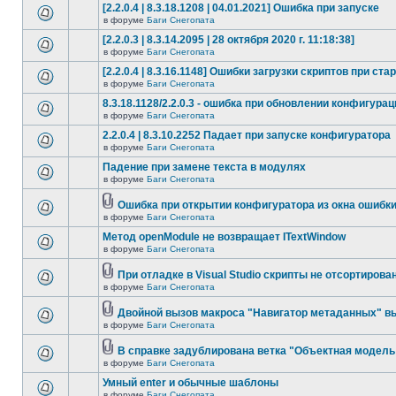
[2.2.0.4 | 8.3.18.1208 | 04.01.2021] Ошибка при запуске
в форуме
Баги Снегопата
[2.2.0.3 | 8.3.14.2095 | 28 октября 2020 г. 11:18:38]
в форуме
Баги Снегопата
[2.2.0.4 | 8.3.16.1148] Ошибки загрузки скриптов при ста
в форуме
Баги Снегопата
8.3.18.1128/2.2.0.3 - ошибка при обновлении конфигурац
в форуме
Баги Снегопата
2.2.0.4 | 8.3.10.2252 Падает при запуске конфигуратора
в форуме
Баги Снегопата
Падение при замене текста в модулях
в форуме
Баги Снегопата
Ошибка при открытии конфигуратора из окна ошибк
в форуме
Баги Снегопата
Метод openModule не возвращает ITextWindow
в форуме
Баги Снегопата
При отладке в Visual Studio скрипты не отсортирова
в форуме
Баги Снегопата
Двойной вызов макроса "Навигатор метаданных" в
в форуме
Баги Снегопата
В справке задублирована ветка "Объектная модель 
в форуме
Баги Снегопата
Умный enter и обычные шаблоны
в форуме
Баги Снегопата