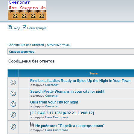
Вход
Регистрация
Сообщения без ответов
|
Активные темы
Список форумов
Сообщения без ответов
Темы
Find Local Ladies Ready to Spice Up the Night in Your Town
в форуме
Снегопат
Search Pretty Womans in your city for night
в форуме
Снегопат
Girls from your city for night
в форуме
Снегопат
[2.2.0.4|8.3.17.1851|4.02.21. 13:08:12]
в форуме
Баги Снегопата
Не работает "Перейти к определению"
в форуме
Баги Снегопата