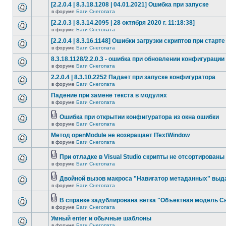
[2.2.0.4 | 8.3.18.1208 | 04.01.2021] Ошибка при запуске
в форуме
Баги Снегопата
[2.2.0.3 | 8.3.14.2095 | 28 октября 2020 г. 11:18:38]
в форуме
Баги Снегопата
[2.2.0.4 | 8.3.16.1148] Ошибки загрузки скриптов при старте
в форуме
Баги Снегопата
8.3.18.1128/2.2.0.3 - ошибка при обновлении конфигурации
в форуме
Баги Снегопата
2.2.0.4 | 8.3.10.2252 Падает при запуске конфигуратора
в форуме
Баги Снегопата
Падение при замене текста в модулях
в форуме
Баги Снегопата
Ошибка при открытии конфигуратора из окна ошибки
в форуме
Баги Снегопата
Метод openModule не возвращает ITextWindow
в форуме
Баги Снегопата
При отладке в Visual Studio скрипты не отсортированы
в форуме
Баги Снегопата
Двойной вызов макроса "Навигатор метаданных" выд
в форуме
Баги Снегопата
В справке задублирована ветка "Объектная модель Сне
в форуме
Баги Снегопата
Умный enter и обычные шаблоны
в форуме
Баги Снегопата