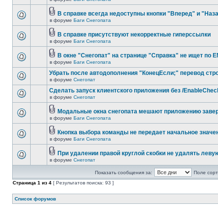
В справке всегда недоступны кнопки "Вперед" и "Наз
в форуме
Баги Снегопата
В справке присутствуют некорректные гиперссылки
в форуме
Баги Снегопата
В окне "Снегопат" на странице "Справка" не ищет по 
в форуме
Баги Снегопата
Убрать после автодополнения "КонецЕсли;" перевод стр
в форуме
Снегопат
Cделать запуск клиентского приложения без /EnableChec
в форуме
Снегопат
Модальные окна снегопата мешают приложению заве
в форуме
Баги Снегопата
Кнопка выбора команды не передает начальное значе
в форуме
Баги Снегопата
При удалении правой круглой скобки не удалять леву
в форуме
Снегопат
Показать сообщения за:
Поле сорт
Страница
1
из
4
[ Результатов поиска: 93 ]
Список форумов