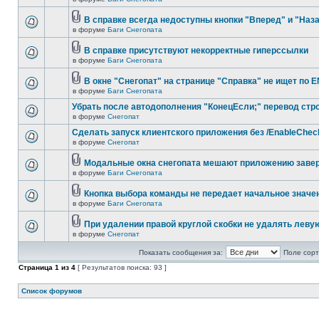
В справке всегда недоступны кнопки "Вперед" и "Наз
в форуме
Баги Снегопата
В справке присутствуют некорректные гиперссылки
в форуме
Баги Снегопата
В окне "Снегопат" на странице "Справка" не ищет по 
в форуме
Баги Снегопата
Убрать после автодополнения "КонецЕсли;" перевод стр
в форуме
Снегопат
Cделать запуск клиентского приложения без /EnableChec
в форуме
Снегопат
Модальные окна снегопата мешают приложению заве
в форуме
Баги Снегопата
Кнопка выбора команды не передает начальное значе
в форуме
Баги Снегопата
При удалении правой круглой скобки не удалять леву
в форуме
Снегопат
Показать сообщения за:
Поле сорт
Страница
1
из
4
[ Результатов поиска: 93 ]
Список форумов