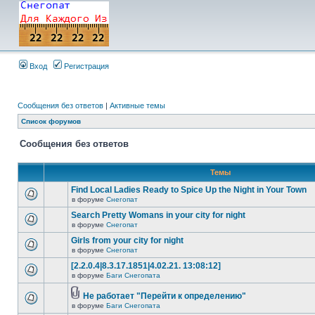
Вход
Регистрация
Сообщения без ответов
|
Активные темы
Список форумов
Сообщения без ответов
Темы
Find Local Ladies Ready to Spice Up the Night in Your Town
в форуме
Снегопат
Search Pretty Womans in your city for night
в форуме
Снегопат
Girls from your city for night
в форуме
Снегопат
[2.2.0.4|8.3.17.1851|4.02.21. 13:08:12]
в форуме
Баги Снегопата
Не работает "Перейти к определению"
в форуме
Баги Снегопата