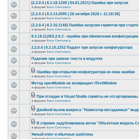
[2.2.0.4 | 8.3.18.1208 | 04.01.2021] Ошибка при запуске
в форуме
Баги Снегопата
[2.2.0.3 | 8.3.14.2095 | 28 октября 2020 г. 11:18:38]
в форуме
Баги Снегопата
[2.2.0.4 | 8.3.16.1148] Ошибки загрузки скриптов при старте
в форуме
Баги Снегопата
8.3.18.1128/2.2.0.3 - ошибка при обновлении конфигурации
в форуме
Баги Снегопата
2.2.0.4 | 8.3.10.2252 Падает при запуске конфигуратора
в форуме
Баги Снегопата
Падение при замене текста в модулях
в форуме
Баги Снегопата
Ошибка при открытии конфигуратора из окна ошибки
в форуме
Баги Снегопата
Метод openModule не возвращает ITextWindow
в форуме
Баги Снегопата
При отладке в Visual Studio скрипты не отсортированы
в форуме
Баги Снегопата
Двойной вызов макроса "Навигатор метаданных" выд
в форуме
Баги Снегопата
В справке задублирована ветка "Объектная модель Сне
в форуме
Баги Снегопата
Умный enter и обычные шаблоны
в форуме
Баги Снегопата