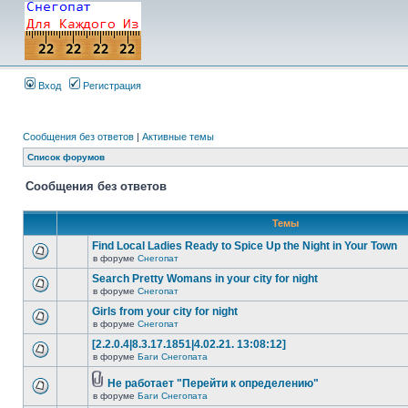
Вход
Регистрация
Сообщения без ответов
|
Активные темы
Список форумов
Сообщения без ответов
Темы
Find Local Ladies Ready to Spice Up the Night in Your Town
в форуме
Снегопат
Search Pretty Womans in your city for night
в форуме
Снегопат
Girls from your city for night
в форуме
Снегопат
[2.2.0.4|8.3.17.1851|4.02.21. 13:08:12]
в форуме
Баги Снегопата
Не работает "Перейти к определению"
в форуме
Баги Снегопата