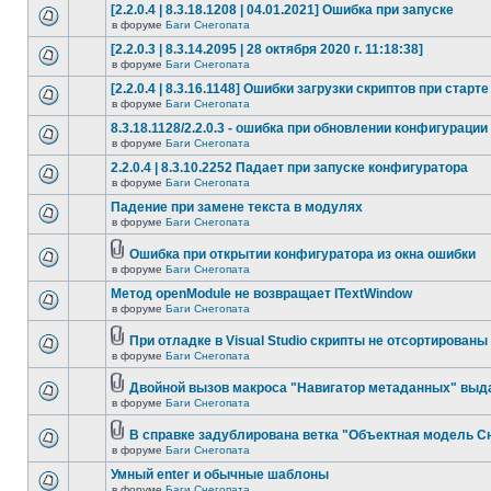
[2.2.0.4 | 8.3.18.1208 | 04.01.2021] Ошибка при запуске
в форуме
Баги Снегопата
[2.2.0.3 | 8.3.14.2095 | 28 октября 2020 г. 11:18:38]
в форуме
Баги Снегопата
[2.2.0.4 | 8.3.16.1148] Ошибки загрузки скриптов при старте
в форуме
Баги Снегопата
8.3.18.1128/2.2.0.3 - ошибка при обновлении конфигурации
в форуме
Баги Снегопата
2.2.0.4 | 8.3.10.2252 Падает при запуске конфигуратора
в форуме
Баги Снегопата
Падение при замене текста в модулях
в форуме
Баги Снегопата
Ошибка при открытии конфигуратора из окна ошибки
в форуме
Баги Снегопата
Метод openModule не возвращает ITextWindow
в форуме
Баги Снегопата
При отладке в Visual Studio скрипты не отсортированы
в форуме
Баги Снегопата
Двойной вызов макроса "Навигатор метаданных" выд
в форуме
Баги Снегопата
В справке задублирована ветка "Объектная модель Сне
в форуме
Баги Снегопата
Умный enter и обычные шаблоны
в форуме
Баги Снегопата