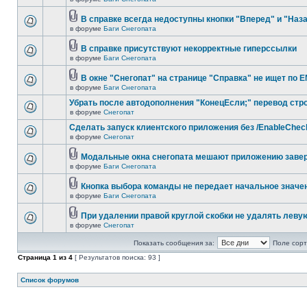
В справке всегда недоступны кнопки "Вперед" и "Наз
в форуме
Баги Снегопата
В справке присутствуют некорректные гиперссылки
в форуме
Баги Снегопата
В окне "Снегопат" на странице "Справка" не ищет по 
в форуме
Баги Снегопата
Убрать после автодополнения "КонецЕсли;" перевод стр
в форуме
Снегопат
Cделать запуск клиентского приложения без /EnableChec
в форуме
Снегопат
Модальные окна снегопата мешают приложению заве
в форуме
Баги Снегопата
Кнопка выбора команды не передает начальное значе
в форуме
Баги Снегопата
При удалении правой круглой скобки не удалять леву
в форуме
Снегопат
Показать сообщения за:
Поле сорт
Страница
1
из
4
[ Результатов поиска: 93 ]
Список форумов