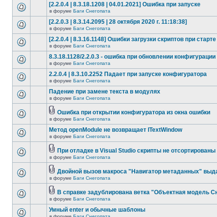
[2.2.0.4 | 8.3.18.1208 | 04.01.2021] Ошибка при запуске
в форуме
Баги Снегопата
[2.2.0.3 | 8.3.14.2095 | 28 октября 2020 г. 11:18:38]
в форуме
Баги Снегопата
[2.2.0.4 | 8.3.16.1148] Ошибки загрузки скриптов при старте
в форуме
Баги Снегопата
8.3.18.1128/2.2.0.3 - ошибка при обновлении конфигурации
в форуме
Баги Снегопата
2.2.0.4 | 8.3.10.2252 Падает при запуске конфигуратора
в форуме
Баги Снегопата
Падение при замене текста в модулях
в форуме
Баги Снегопата
Ошибка при открытии конфигуратора из окна ошибки
в форуме
Баги Снегопата
Метод openModule не возвращает ITextWindow
в форуме
Баги Снегопата
При отладке в Visual Studio скрипты не отсортированы
в форуме
Баги Снегопата
Двойной вызов макроса "Навигатор метаданных" выд
в форуме
Баги Снегопата
В справке задублирована ветка "Объектная модель Сне
в форуме
Баги Снегопата
Умный enter и обычные шаблоны
в форуме
Баги Снегопата