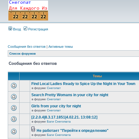
Вход
Регистрация
Сообщения без ответов
|
Активные темы
Список форумов
Сообщения без ответов
Темы
Find Local Ladies Ready to Spice Up the Night in Your Town
в форуме
Снегопат
Search Pretty Womans in your city for night
в форуме
Снегопат
Girls from your city for night
в форуме
Снегопат
[2.2.0.4|8.3.17.1851|4.02.21. 13:08:12]
в форуме
Баги Снегопата
Не работает "Перейти к определению"
в форуме
Баги Снегопата