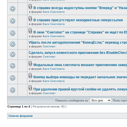
В справке всегда недоступны кнопки "Вперед" и "Наз
в форуме
Баги Снегопата
В справке присутствуют некорректные гиперссылки
в форуме
Баги Снегопата
В окне "Снегопат" на странице "Справка" не ищет по 
в форуме
Баги Снегопата
Убрать после автодополнения "КонецЕсли;" перевод стр
в форуме
Снегопат
Cделать запуск клиентского приложения без /EnableChec
в форуме
Снегопат
Модальные окна снегопата мешают приложению заве
в форуме
Баги Снегопата
Кнопка выбора команды не передает начальное значе
в форуме
Баги Снегопата
При удалении правой круглой скобки не удалять леву
в форуме
Снегопат
Показать сообщения за:
Поле сорт
Страница
1
из
4
[ Результатов поиска: 93 ]
Список форумов