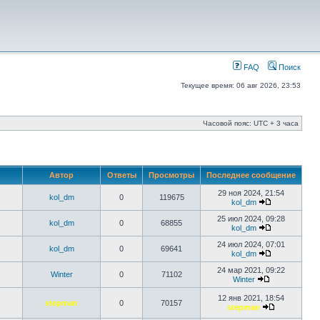
FAQ
Поиск
Текущее время: 06 авг 2026, 23:53
Часовой пояс: UTC + 3 часа
Автор
Ответы
Просмотры
Последнее сообщение
29 ноя 2024, 21:54
kol_dm
0
119675
kol_dm
25 июл 2024, 09:28
kol_dm
0
68855
kol_dm
24 июл 2024, 07:01
kol_dm
0
69641
kol_dm
24 мар 2021, 09:22
Winter
0
71102
Winter
12 янв 2021, 18:54
stepman
0
70157
stepman