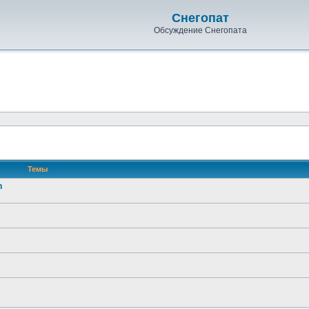
Снегопат
Обсуждение Снегопата
Темы
n