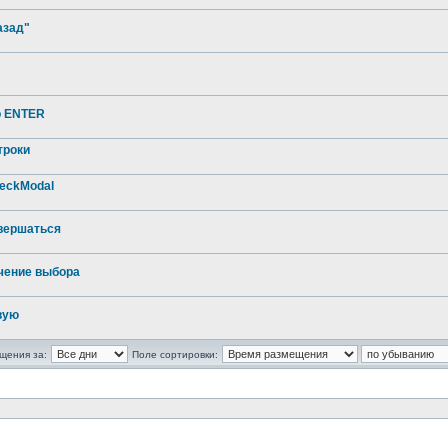
азад"
о ENTER
троки
heckModal
вершаться
чение выбора
вую
щения за:
Поле сортировки: