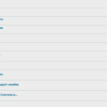
рте
ии
и
ны
ыдает ошибку
Снегопата...