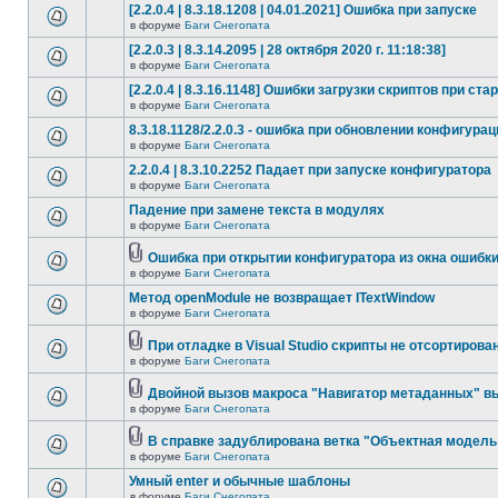
[2.2.0.4 | 8.3.18.1208 | 04.01.2021] Ошибка при запуске
в форуме
Баги Снегопата
[2.2.0.3 | 8.3.14.2095 | 28 октября 2020 г. 11:18:38]
в форуме
Баги Снегопата
[2.2.0.4 | 8.3.16.1148] Ошибки загрузки скриптов при ста
в форуме
Баги Снегопата
8.3.18.1128/2.2.0.3 - ошибка при обновлении конфигурац
в форуме
Баги Снегопата
2.2.0.4 | 8.3.10.2252 Падает при запуске конфигуратора
в форуме
Баги Снегопата
Падение при замене текста в модулях
в форуме
Баги Снегопата
Ошибка при открытии конфигуратора из окна ошибк
в форуме
Баги Снегопата
Метод openModule не возвращает ITextWindow
в форуме
Баги Снегопата
При отладке в Visual Studio скрипты не отсортирова
в форуме
Баги Снегопата
Двойной вызов макроса "Навигатор метаданных" в
в форуме
Баги Снегопата
В справке задублирована ветка "Объектная модель 
в форуме
Баги Снегопата
Умный enter и обычные шаблоны
в форуме
Баги Снегопата