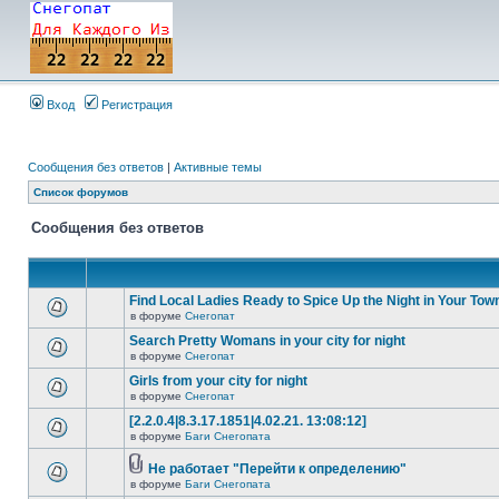
Вход
Регистрация
Сообщения без ответов
|
Активные темы
Список форумов
Сообщения без ответов
Find Local Ladies Ready to Spice Up the Night in Your Tow
в форуме
Снегопат
Search Pretty Womans in your city for night
в форуме
Снегопат
Girls from your city for night
в форуме
Снегопат
[2.2.0.4|8.3.17.1851|4.02.21. 13:08:12]
в форуме
Баги Снегопата
Не работает "Перейти к определению"
в форуме
Баги Снегопата