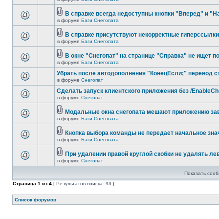
В справке всегда недоступны кнопки "Вперед" и "Н
в форуме
Баги Снегопата
В справке присутствуют некорректные гиперссылки
в форуме
Баги Снегопата
В окне "Снегопат" на странице "Справка" не ищет п
в форуме
Баги Снегопата
Убрать после автодополнения "КонецЕсли;" перевод с
в форуме
Снегопат
Cделать запуск клиентского приложения без /EnableC
в форуме
Снегопат
Модальные окна снегопата мешают приложению за
в форуме
Баги Снегопата
Кнопка выбора команды не передает начальное зна
в форуме
Баги Снегопата
При удалении правой круглой скобки не удалять ле
в форуме
Снегопат
Показать сооб
Страница
1
из
4
[ Результатов поиска: 93 ]
Список форумов