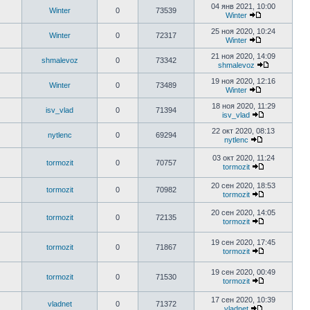
04 янв 2021, 10:00
Winter
0
73539
Winter
25 ноя 2020, 10:24
Winter
0
72317
Winter
21 ноя 2020, 14:09
shmalevoz
0
73342
shmalevoz
19 ноя 2020, 12:16
Winter
0
73489
Winter
18 ноя 2020, 11:29
isv_vlad
0
71394
isv_vlad
22 окт 2020, 08:13
nytlenc
0
69294
nytlenc
03 окт 2020, 11:24
tormozit
0
70757
tormozit
20 сен 2020, 18:53
tormozit
0
70982
tormozit
20 сен 2020, 14:05
tormozit
0
72135
tormozit
19 сен 2020, 17:45
tormozit
0
71867
tormozit
19 сен 2020, 00:49
tormozit
0
71530
tormozit
17 сен 2020, 10:39
vladnet
0
71372
vladnet