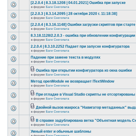
[2.2.0.4 | 8.3.18.1208 | 04.01.2021] Ошибка при запуске
в форуме
Баги Снегопата
[2.2.0.3 | 8.3.14.2095 | 28 октября 2020 г. 11:18:38]
в форуме
Баги Снегопата
[2.2.0.4 | 8.3.16.1148] Ошибки загрузки скриптов при старте
в форуме
Баги Снегопата
8.3.18.1128/2.2.0.3 - ошибка при обновлении конфигурации
в форуме
Баги Снегопата
2.2.0.4 | 8.3.10.2252 Падает при запуске конфигуратора
в форуме
Баги Снегопата
Падение при замене текста в модулях
в форуме
Баги Снегопата
Ошибка при открытии конфигуратора из окна ошибки
в форуме
Баги Снегопата
Метод openModule не возвращает ITextWindow
в форуме
Баги Снегопата
При отладке в Visual Studio скрипты не отсортированы
в форуме
Баги Снегопата
Двойной вызов макроса "Навигатор метаданных" выд
в форуме
Баги Снегопата
В справке задублирована ветка "Объектная модель Сне
в форуме
Баги Снегопата
Умный enter и обычные шаблоны
в форуме
Баги Снегопата