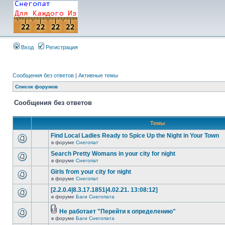
Вход
Регистрация
Сообщения без ответов
|
Активные темы
Список форумов
Сообщения без ответов
Темы
Find Local Ladies Ready to Spice Up the Night in Your Town
в форуме
Снегопат
Search Pretty Womans in your city for night
в форуме
Снегопат
Girls from your city for night
в форуме
Снегопат
[2.2.0.4|8.3.17.1851|4.02.21. 13:08:12]
в форуме
Баги Снегопата
Не работает "Перейти к определению"
в форуме
Баги Снегопата