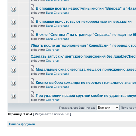
В справке всегда недоступны кнопки "Вперед" и "Наз
в форуме
Баги Снегопата
В справке присутствуют некорректные гиперссылки
в форуме
Баги Снегопата
В окне "Снегопат" на странице "Справка" не ищет по 
в форуме
Баги Снегопата
Убрать после автодополнения "КонецЕсли;" перевод стр
в форуме
Снегопат
Cделать запуск клиентского приложения без /EnableChec
в форуме
Снегопат
Модальные окна снегопата мешают приложению заве
в форуме
Баги Снегопата
Кнопка выбора команды не передает начальное значе
в форуме
Баги Снегопата
При удалении правой круглой скобки не удалять леву
в форуме
Снегопат
Показать сообщения за:
Поле сорт
Страница
1
из
4
[ Результатов поиска: 93 ]
Список форумов