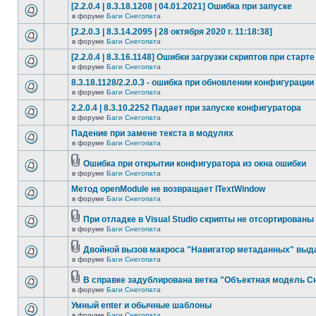
[2.2.0.4 | 8.3.18.1208 | 04.01.2021] Ошибка при запуске
в форуме
Баги Снегопата
[2.2.0.3 | 8.3.14.2095 | 28 октября 2020 г. 11:18:38]
в форуме
Баги Снегопата
[2.2.0.4 | 8.3.16.1148] Ошибки загрузки скриптов при старте
в форуме
Баги Снегопата
8.3.18.1128/2.2.0.3 - ошибка при обновлении конфигурации
в форуме
Баги Снегопата
2.2.0.4 | 8.3.10.2252 Падает при запуске конфигуратора
в форуме
Баги Снегопата
Падение при замене текста в модулях
в форуме
Баги Снегопата
Ошибка при открытии конфигуратора из окна ошибки
в форуме
Баги Снегопата
Метод openModule не возвращает ITextWindow
в форуме
Баги Снегопата
При отладке в Visual Studio скрипты не отсортированы
в форуме
Баги Снегопата
Двойной вызов макроса "Навигатор метаданных" выд
в форуме
Баги Снегопата
В справке задублирована ветка "Объектная модель Сне
в форуме
Баги Снегопата
Умный enter и обычные шаблоны
в форуме
Баги Снегопата