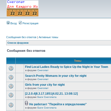
Вход
Регистрация
Сообщения без ответов
|
Активные темы
Список форумов
Сообщения без ответов
Темы
Find Local Ladies Ready to Spice Up the Night in Your Town
в форуме
Снегопат
Search Pretty Womans in your city for night
в форуме
Снегопат
Girls from your city for night
в форуме
Снегопат
[2.2.0.4|8.3.17.1851|4.02.21. 13:08:12]
в форуме
Баги Снегопата
Не работает "Перейти к определению"
в форуме
Баги Снегопата