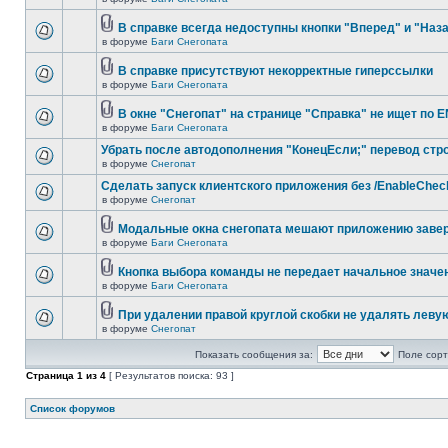
В справке всегда недоступны кнопки "Вперед" и "Наз
в форуме
Баги Снегопата
В справке присутствуют некорректные гиперссылки
в форуме
Баги Снегопата
В окне "Снегопат" на странице "Справка" не ищет по 
в форуме
Баги Снегопата
Убрать после автодополнения "КонецЕсли;" перевод стр
в форуме
Снегопат
Cделать запуск клиентского приложения без /EnableChec
в форуме
Снегопат
Модальные окна снегопата мешают приложению заве
в форуме
Баги Снегопата
Кнопка выбора команды не передает начальное значе
в форуме
Баги Снегопата
При удалении правой круглой скобки не удалять леву
в форуме
Снегопат
Показать сообщения за:
Поле сорт
Страница
1
из
4
[ Результатов поиска: 93 ]
Список форумов