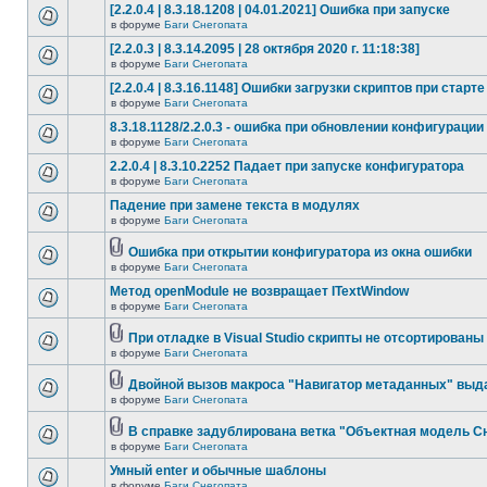
[2.2.0.4 | 8.3.18.1208 | 04.01.2021] Ошибка при запуске
в форуме
Баги Снегопата
[2.2.0.3 | 8.3.14.2095 | 28 октября 2020 г. 11:18:38]
в форуме
Баги Снегопата
[2.2.0.4 | 8.3.16.1148] Ошибки загрузки скриптов при старте
в форуме
Баги Снегопата
8.3.18.1128/2.2.0.3 - ошибка при обновлении конфигурации
в форуме
Баги Снегопата
2.2.0.4 | 8.3.10.2252 Падает при запуске конфигуратора
в форуме
Баги Снегопата
Падение при замене текста в модулях
в форуме
Баги Снегопата
Ошибка при открытии конфигуратора из окна ошибки
в форуме
Баги Снегопата
Метод openModule не возвращает ITextWindow
в форуме
Баги Снегопата
При отладке в Visual Studio скрипты не отсортированы
в форуме
Баги Снегопата
Двойной вызов макроса "Навигатор метаданных" выд
в форуме
Баги Снегопата
В справке задублирована ветка "Объектная модель Сне
в форуме
Баги Снегопата
Умный enter и обычные шаблоны
в форуме
Баги Снегопата