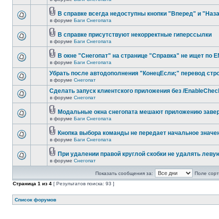
В справке всегда недоступны кнопки "Вперед" и "Наз
в форуме
Баги Снегопата
В справке присутствуют некорректные гиперссылки
в форуме
Баги Снегопата
В окне "Снегопат" на странице "Справка" не ищет по 
в форуме
Баги Снегопата
Убрать после автодополнения "КонецЕсли;" перевод стр
в форуме
Снегопат
Cделать запуск клиентского приложения без /EnableChec
в форуме
Снегопат
Модальные окна снегопата мешают приложению заве
в форуме
Баги Снегопата
Кнопка выбора команды не передает начальное значе
в форуме
Баги Снегопата
При удалении правой круглой скобки не удалять леву
в форуме
Снегопат
Показать сообщения за:
Поле сорт
Страница
1
из
4
[ Результатов поиска: 93 ]
Список форумов