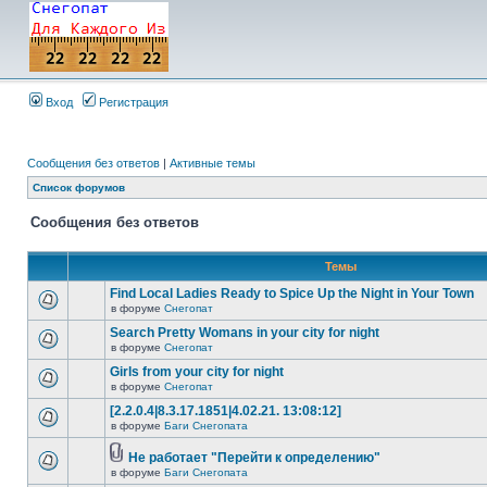
Вход
Регистрация
Сообщения без ответов
|
Активные темы
Список форумов
Сообщения без ответов
Темы
Find Local Ladies Ready to Spice Up the Night in Your Town
в форуме
Снегопат
Search Pretty Womans in your city for night
в форуме
Снегопат
Girls from your city for night
в форуме
Снегопат
[2.2.0.4|8.3.17.1851|4.02.21. 13:08:12]
в форуме
Баги Снегопата
Не работает "Перейти к определению"
в форуме
Баги Снегопата