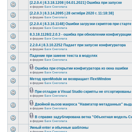
[2.2.0.4 | 8.3.18.1208 | 04.01.2021] Ошибка при запуске
в форуме
Баги Снегопата
[2.2.0.3 | 8.3.14.2095 | 28 октября 2020 г. 11:18:38]
в форуме
Баги Снегопата
[2.2.0.4 | 8.3.16.1148] Ошибки загрузки скриптов при старте
в форуме
Баги Снегопата
8.3.18.1128/2.2.0.3 - ошибка при обновлении конфигурации
в форуме
Баги Снегопата
2.2.0.4 | 8.3.10.2252 Падает при запуске конфигуратора
в форуме
Баги Снегопата
Падение при замене текста в модулях
в форуме
Баги Снегопата
Ошибка при открытии конфигуратора из окна ошибки
в форуме
Баги Снегопата
Метод openModule не возвращает ITextWindow
в форуме
Баги Снегопата
При отладке в Visual Studio скрипты не отсортированы
в форуме
Баги Снегопата
Двойной вызов макроса "Навигатор метаданных" выд
в форуме
Баги Снегопата
В справке задублирована ветка "Объектная модель Сне
в форуме
Баги Снегопата
Умный enter и обычные шаблоны
в форуме
Баги Снегопата