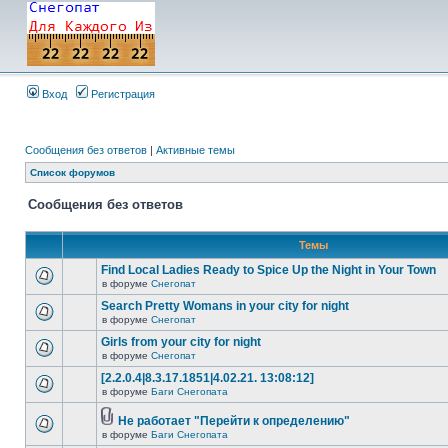
Вход
Регистрация
Сообщения без ответов
|
Активные темы
Список форумов
Сообщения без ответов
Темы
Find Local Ladies Ready to Spice Up the Night in Your Town
в форуме
Снегопат
Search Pretty Womans in your city for night
в форуме
Снегопат
Girls from your city for night
в форуме
Снегопат
[2.2.0.4|8.3.17.1851|4.02.21. 13:08:12]
в форуме
Баги Снегопата
Не работает "Перейти к определению"
в форуме
Баги Снегопата