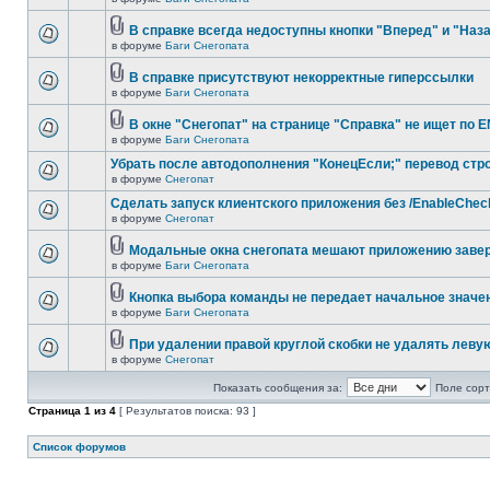
В справке всегда недоступны кнопки "Вперед" и "Наз
в форуме
Баги Снегопата
В справке присутствуют некорректные гиперссылки
в форуме
Баги Снегопата
В окне "Снегопат" на странице "Справка" не ищет по 
в форуме
Баги Снегопата
Убрать после автодополнения "КонецЕсли;" перевод стр
в форуме
Снегопат
Cделать запуск клиентского приложения без /EnableChec
в форуме
Снегопат
Модальные окна снегопата мешают приложению заве
в форуме
Баги Снегопата
Кнопка выбора команды не передает начальное значе
в форуме
Баги Снегопата
При удалении правой круглой скобки не удалять леву
в форуме
Снегопат
Показать сообщения за:
Поле сорт
Страница
1
из
4
[ Результатов поиска: 93 ]
Список форумов