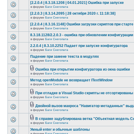
[2.2.0.4 | 8.3.18.1208 | 04.01.2021] Ошибка при запуске
в форуме
Баги Снегопата
[2.2.0.3 | 8.3.14.2095 | 28 октября 2020 г. 11:18:38]
в форуме
Баги Снегопата
[2.2.0.4 | 8.3.16.1148] Ошибки загрузки скриптов при старте
в форуме
Баги Снегопата
8.3.18.1128/2.2.0.3 - ошибка при обновлении конфигурации
в форуме
Баги Снегопата
2.2.0.4 | 8.3.10.2252 Падает при запуске конфигуратора
в форуме
Баги Снегопата
Падение при замене текста в модулях
в форуме
Баги Снегопата
Ошибка при открытии конфигуратора из окна ошибки
в форуме
Баги Снегопата
Метод openModule не возвращает ITextWindow
в форуме
Баги Снегопата
При отладке в Visual Studio скрипты не отсортированы
в форуме
Баги Снегопата
Двойной вызов макроса "Навигатор метаданных" выд
в форуме
Баги Снегопата
В справке задублирована ветка "Объектная модель Сне
в форуме
Баги Снегопата
Умный enter и обычные шаблоны
в форуме
Баги Снегопата