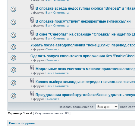
В справке всегда недоступны кнопки "Вперед" и "Наз
в форуме
Баги Снегопата
В справке присутствуют некорректные гиперссылки
в форуме
Баги Снегопата
В окне "Снегопат" на странице "Справка" не ищет по 
в форуме
Баги Снегопата
Убрать после автодополнения "КонецЕсли;" перевод стр
в форуме
Снегопат
Cделать запуск клиентского приложения без /EnableChec
в форуме
Снегопат
Модальные окна снегопата мешают приложению заве
в форуме
Баги Снегопата
Кнопка выбора команды не передает начальное значе
в форуме
Баги Снегопата
При удалении правой круглой скобки не удалять леву
в форуме
Снегопат
Показать сообщения за:
Поле сорт
Страница
1
из
4
[ Результатов поиска: 93 ]
Список форумов