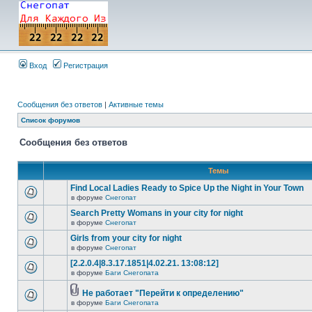
Вход
Регистрация
Сообщения без ответов
|
Активные темы
Список форумов
Сообщения без ответов
Темы
Find Local Ladies Ready to Spice Up the Night in Your Town
в форуме
Снегопат
Search Pretty Womans in your city for night
в форуме
Снегопат
Girls from your city for night
в форуме
Снегопат
[2.2.0.4|8.3.17.1851|4.02.21. 13:08:12]
в форуме
Баги Снегопата
Не работает "Перейти к определению"
в форуме
Баги Снегопата