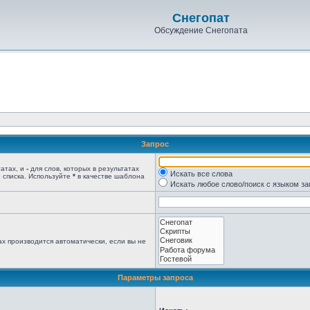
Снегопат
Обсуждение Снегопата
Запрос
татах, и
-
для слов, которых в результатах
Искать все слова
 списка. Используйте
*
в качестве шаблона
Искать любое слово/поиск с языком з
х производится автоматически, если вы не
Параметры запроса