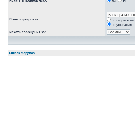
Искать в подфорумах:
Да
Нет
Поле сортировки:
по возрастани
по убыванию
Искать сообщения за:
Список форумов