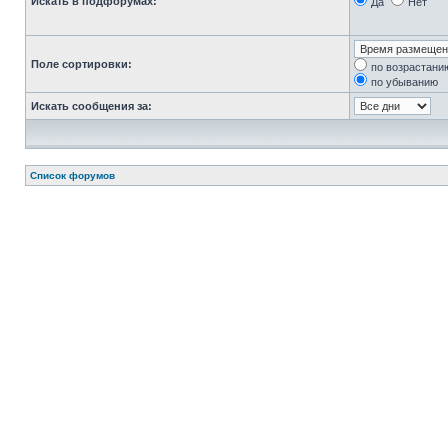
Искать в подфорумах:
Да
Нет
Поле сортировки:
по возрастани
по убыванию
Искать сообщения за:
Список форумов