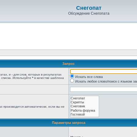
Снегопат
Обсуждение Снегопата
Запрос
татах, и
-
для слов, которых в результатах
Искать все слова
 списка. Используйте
*
в качестве шаблона
Искать любое слово/поиск с языком з
х производится автоматически, если вы не
Параметры запроса