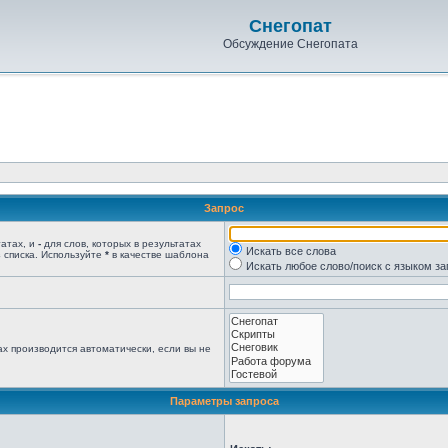
Снегопат
Обсуждение Снегопата
Запрос
татах, и
-
для слов, которых в результатах
Искать все слова
 списка. Используйте
*
в качестве шаблона
Искать любое слово/поиск с языком з
х производится автоматически, если вы не
Параметры запроса