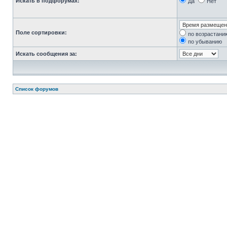
Искать в подфорумах:
Да
Нет
Поле сортировки:
по возрастани
по убыванию
Искать сообщения за:
Список форумов