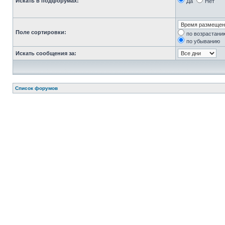
Искать в подфорумах:
Да
Нет
Поле сортировки:
по возрастани
по убыванию
Искать сообщения за:
Список форумов