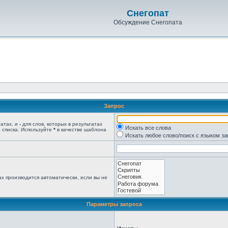
Снегопат
Обсуждение Снегопата
Запрос
татах, и
-
для слов, которых в результатах
Искать все слова
 списка. Используйте
*
в качестве шаблона
Искать любое слово/поиск с языком з
х производится автоматически, если вы не
Параметры запроса