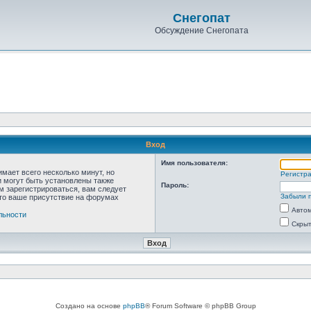
Снегопат
Обсуждение Снегопата
Вход
Имя пользователя:
мает всего несколько минут, но
Регистр
 могут быть установлены также
Пароль:
м зарегистрироваться, вам следует
Забыли 
что ваше присутствие на форумах
Автом
льности
Скрыт
Создано на основе
phpBB
® Forum Software © phpBB Group