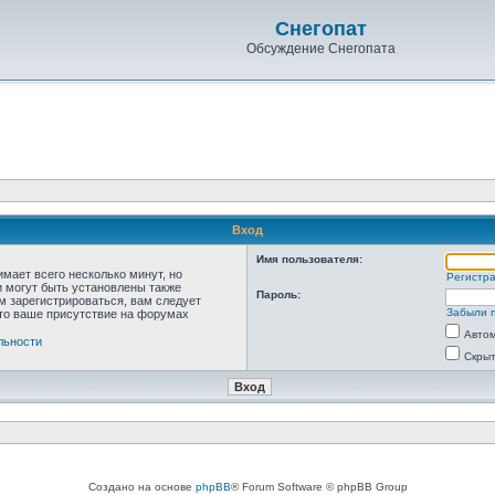
Снегопат
Обсуждение Снегопата
Вход
Имя пользователя:
мает всего несколько минут, но
Регистр
 могут быть установлены также
Пароль:
м зарегистрироваться, вам следует
Забыли 
что ваше присутствие на форумах
Автом
льности
Скрыт
Создано на основе
phpBB
® Forum Software © phpBB Group