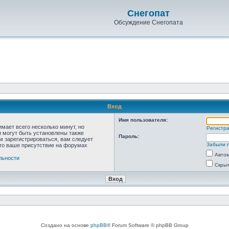
Снегопат
Обсуждение Снегопата
Вход
Имя пользователя:
мает всего несколько минут, но
Регистр
 могут быть установлены также
Пароль:
м зарегистрироваться, вам следует
Забыли 
что ваше присутствие на форумах
Автом
льности
Скрыт
Создано на основе
phpBB
® Forum Software © phpBB Group