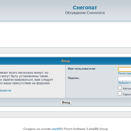
Снегопат
Обсуждение Снегопата
Вход
Имя пользователя:
мает всего несколько минут, но
Регистр
 могут быть установлены также
Пароль:
м зарегистрироваться, вам следует
Забыли 
что ваше присутствие на форумах
Автом
льности
Скрыт
Создано на основе
phpBB
® Forum Software © phpBB Group