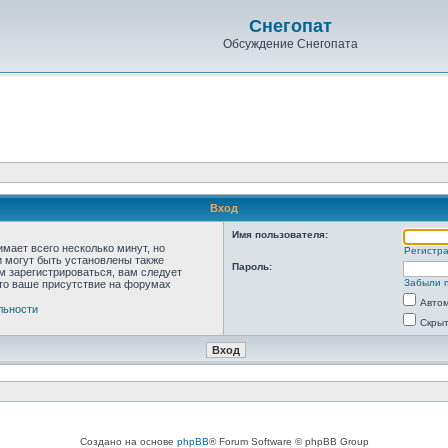
Снегопат
Обсуждение Снегопата
Вход
Имя пользователя:
мает всего несколько минут, но
Регистр
 могут быть установлены также
Пароль:
м зарегистрироваться, вам следует
Забыли 
что ваше присутствие на форумах
Автом
льности
Скрыт
Создано на основе
phpBB
® Forum Software © phpBB Group