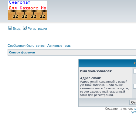
Вход
Регистрация
Сообщения без ответов
|
Активные темы
Список форумов
Имя пользователя:
Адрес email:
Адрес email, связанный с вашей
учётной записью. Если вы не
изменили его в Личном разделе,
то это адрес e-mail, указанный
вами при регистрации.
Создано на основе
Рус