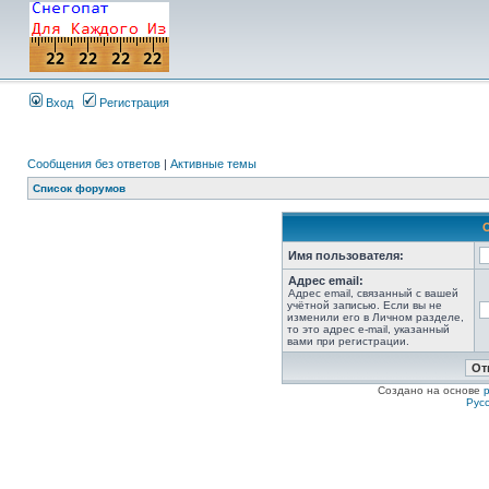
Вход
Регистрация
Сообщения без ответов
|
Активные темы
Список форумов
Имя пользователя:
Адрес email:
Адрес email, связанный с вашей
учётной записью. Если вы не
изменили его в Личном разделе,
то это адрес e-mail, указанный
вами при регистрации.
Создано на основе
Рус