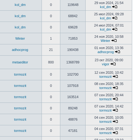
29 ноя 2024, 21:54
kol_dm
0
119648
kol_dm
25 июл 2024, 09:28
kol_dm
0
68842
kol_dm
24 июл 2024, 07:01
kol_dm
0
69628
kol_dm
24 ноя 2020, 10:58
Winter
1
71853
Winter
01 ноя 2020, 13:36
adhocprog
21
190438
adhocprog
23 окт 2020, 09:00
metaeditor
800
1368789
vigor
12 сен 2020, 10:42
tormozit
0
102700
tormozit
08 сен 2020, 18:35
tormozit
0
107918
tormozit
07 сен 2020, 20:44
tormozit
0
163514
tormozit
07 сен 2020, 14:42
tormozit
0
89248
tormozit
04 сен 2020, 10:05
tormozit
0
48876
tormozit
04 сен 2020, 07:31
tormozit
0
47181
tormozit