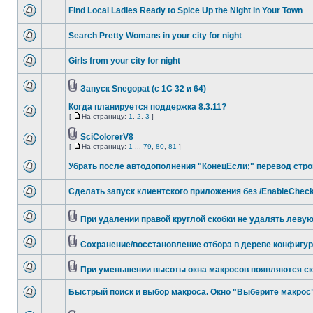
Find Local Ladies Ready to Spice Up the Night in Your Town
Search Pretty Womans in your city for night
Girls from your city for night
Запуск Snegopat (c 1C 32 и 64)
Когда планируется поддержка 8.3.11?
[
На страницу:
1
,
2
,
3
]
SciColorerV8
[
На страницу:
1
...
79
,
80
,
81
]
Убрать после автодополнения "КонецЕсли;" перевод стро
Cделать запуск клиентского приложения без /EnableChec
При удалении правой круглой скобки не удалять леву
Сохранение/восстановление отбора в дереве конфигу
При уменьшении высоты окна макросов появляются с
Быстрый поиск и выбор макроса. Окно "Выберите макрос