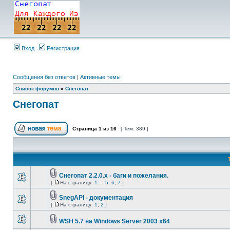
Вход
Регистрация
Сообщения без ответов
|
Активные темы
Список форумов
»
Снегопат
Снегопат
Страница
1
из
16
[ Тем: 389 ]
Снегопат 2.2.0.x - баги и пожелания.
[
На страницу:
1
...
5
,
6
,
7
]
SnegAPI - документация
[
На страницу:
1
,
2
]
WSH 5.7 на Windows Server 2003 x64