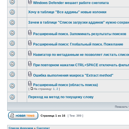
Windows Defender мешает работе снегопата
Хочу в таблице "Все аддины" новые колонки
Зачем в таблице "Список загрузки аддинов" нужно сохра
Расширенный поиск. Запоминать результаты поисков
Расширенный поиск: Глобальный поиск. Пожелание
Навигатор по метаданным не позволяет листать списо
При повторном нажатии CTRL+SPACE отключать фильт
Ошибка выполнения макроса "Extract method"
Расширенный поиск (область поиска)
[
На страницу:
1
,
2
]
Переход на метод по текущему слову
Показать 
Страница
1
из
16
[ Тем: 389 ]
Список форумов
»
Снегопат