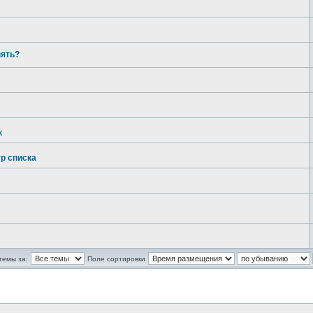
нять?
к
р списка
темы за:
Поле сортировки