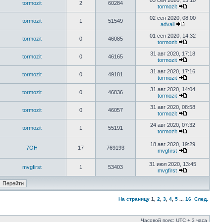
03 сен 2020, 13:10
tormozit
2
60284
tormozit
02 сен 2020, 08:00
tormozit
1
51549
advali
01 сен 2020, 14:32
tormozit
0
46085
tormozit
31 авг 2020, 17:18
tormozit
0
46165
tormozit
31 авг 2020, 17:16
tormozit
0
49181
tormozit
31 авг 2020, 14:04
tormozit
0
46836
tormozit
31 авг 2020, 08:58
tormozit
0
46057
tormozit
24 авг 2020, 07:32
tormozit
1
55191
tormozit
18 авг 2020, 19:29
7OH
17
769193
mvgfirst
31 июл 2020, 13:45
mvgfirst
1
53403
mvgfirst
На страницу
1
,
2
,
3
,
4
,
5
...
16
След.
Часовой пояс: UTC + 3 часа