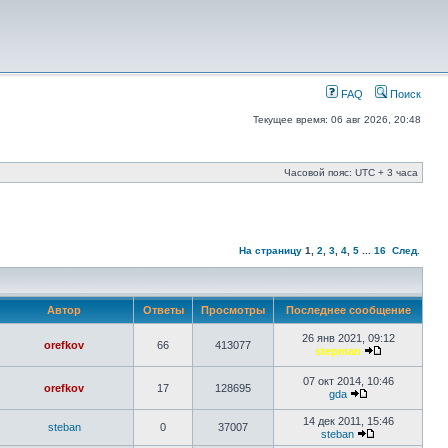
FAQ
Поиск
Текущее время: 06 авг 2026, 20:48
Часовой пояс: UTC + 3 часа
На страницу
1
,
2
,
3
,
4
,
5
...
16
След.
Автор
Ответы
Просмотры
Последнее сообщение
26 янв 2021, 09:12
orefkov
66
413077
stepman
07 окт 2014, 10:46
orefkov
17
128695
gda
14 дек 2011, 15:46
steban
0
37007
steban