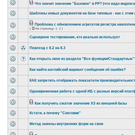
Что значит значение "Базовое" в РР? (что надо индекс
Шаблоны новых документов на базе типовых - как с этим
Проблема с обновлением агрегатов регистра накоплен
[
На страницу:
1
,
2
]
Сценарное тестирование, кто реально использует
Переход с 8.2 на 8.3
Как открыть окно из раздела "Все функции/Стандартные"
Как найти английский вариант сообщения об ошибке?
КАК запретить отображать показатели производительнос
Одновременная работа с одной ИБ с разных версий пла
Как получить сжатое значение ХЗ из внешней базы
Кстати, а почему "Снеговик"
Метод замены внутренних форм на свои