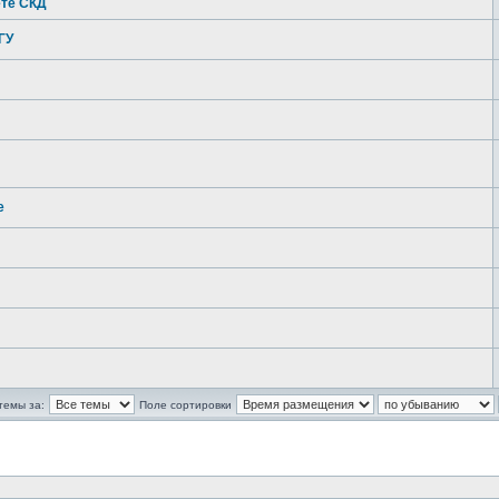
ете СКД
ГУ
е
темы за:
Поле сортировки