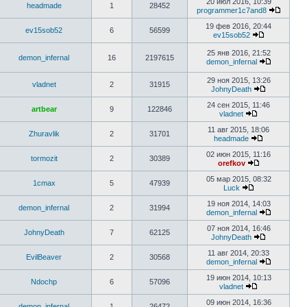
20 июл 2016, 10:39
headmade
1
28452
programmer1c7and8
19 фев 2016, 20:44
ev15sob52
6
56599
ev15sob52
25 янв 2016, 21:52
demon_infernal
16
2197615
demon_infernal
29 ноя 2015, 13:26
vladnet
2
31915
JohnyDeath
24 сен 2015, 11:46
artbear
9
122846
vladnet
11 авг 2015, 18:06
Zhuravlik
2
31701
headmade
02 июн 2015, 11:16
tormozit
2
30389
orefkov
05 мар 2015, 08:32
1cmax
5
47939
Luck
19 ноя 2014, 14:03
demon_infernal
2
31994
demon_infernal
07 ноя 2014, 16:46
JohnyDeath
7
62125
JohnyDeath
11 авг 2014, 20:33
EvilBeaver
2
30568
demon_infernal
19 июн 2014, 10:13
Ndochp
6
57096
vladnet
09 июн 2014, 16:36
demon_infernal
1
26472