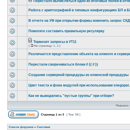
Перестало вычисляться одно из итоговых полей в отч
Работа с криптографией в типовых конфигурациях БП и Б
В отчете на УФ при открытии формы изменить запрос СКД
Помогите составить правильную регулярку
Тормозят запросы в УТ11
[
На страницу:
1
,
2
]
Различается представление объекта на клиенте и сервер
Перестали сворачиваться блоки // {{ // }}
Создание серверной процедуры из клиенской процедуры
Цвет текста и фона модулей при использовании snegopat.
Как не выводились "пустые группы" при отборе?
Показать 
Страница
1
из
3
[ Тем: 58 ]
Список форумов
»
Снеговик