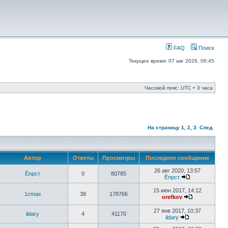
FAQ
Поиск
Текущее время: 07 авг 2026, 06:45
Часовой пояс: UTC + 3 часа
На страницу
1
,
2
,
3
След.
Автор
Ответы
Просмотры
Последнее сообщение
26 авг 2020, 13:57
Ёпрст
0
80785
Ёпрст
15 июн 2017, 14:12
1cmax
38
178766
orefkov
27 янв 2017, 10:37
ildary
4
41170
ildary