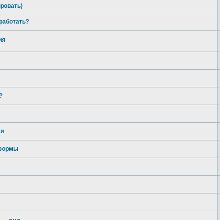
ировать)
 работать?
ия
?
ти
тформы