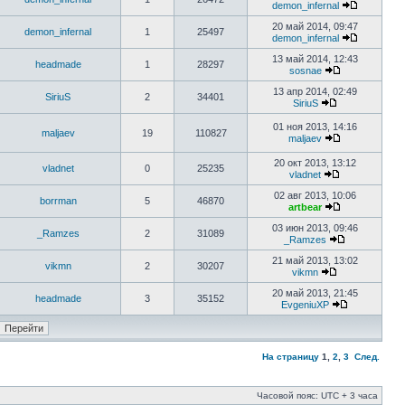
demon_infernal
20 май 2014, 09:47
demon_infernal
1
25497
demon_infernal
13 май 2014, 12:43
headmade
1
28297
sosnae
13 апр 2014, 02:49
SiriuS
2
34401
SiriuS
01 ноя 2013, 14:16
maljaev
19
110827
maljaev
20 окт 2013, 13:12
vladnet
0
25235
vladnet
02 авг 2013, 10:06
borrman
5
46870
artbear
03 июн 2013, 09:46
_Ramzes
2
31089
_Ramzes
21 май 2013, 13:02
vikmn
2
30207
vikmn
20 май 2013, 21:45
headmade
3
35152
EvgeniuXP
На страницу
1
,
2
,
3
След.
Часовой пояс: UTC + 3 часа