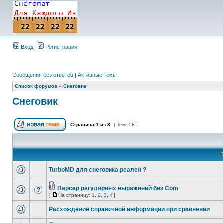
Вход
Регистрация
Сообщения без ответов
|
Активные темы
Список форумов
»
Снеговик
Снеговик
Страница
1
из
3
[ Тем: 58 ]
TurboMD для снеговика реален ?
Парсер регулярных выражений без Com
[
На страницу:
1
,
2
,
3
,
4
]
Расхождение справочной информации при сравнении