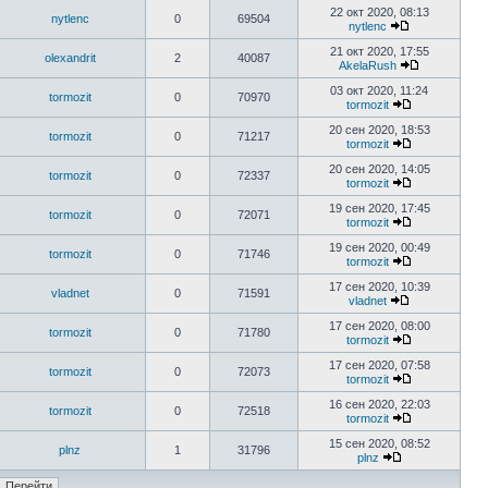
22 окт 2020, 08:13
nytlenc
0
69504
nytlenc
21 окт 2020, 17:55
olexandrit
2
40087
AkelaRush
03 окт 2020, 11:24
tormozit
0
70970
tormozit
20 сен 2020, 18:53
tormozit
0
71217
tormozit
20 сен 2020, 14:05
tormozit
0
72337
tormozit
19 сен 2020, 17:45
tormozit
0
72071
tormozit
19 сен 2020, 00:49
tormozit
0
71746
tormozit
17 сен 2020, 10:39
vladnet
0
71591
vladnet
17 сен 2020, 08:00
tormozit
0
71780
tormozit
17 сен 2020, 07:58
tormozit
0
72073
tormozit
16 сен 2020, 22:03
tormozit
0
72518
tormozit
15 сен 2020, 08:52
plnz
1
31796
plnz