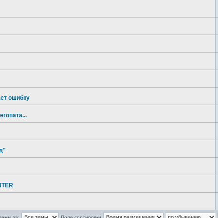
ет ошибку
гопата...
д"
ENTER
темы за:
Поле сортировки