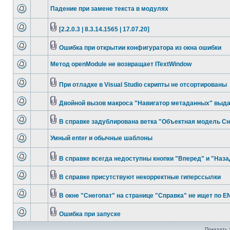
Падение при замене текста в модулях
[2.2.0.3 | 8.3.14.1565 | 17.07.20]
Ошибка при открытии конфигуратора из окна ошибки
Метод openModule не возвращает ITextWindow
При отладке в Visual Studio скрипты не отсортированы
Двойной вызов макроса "Навигатор метаданных" выда
В справке задублирована ветка "Объектная модель Сне
Умный enter и обычные шаблоны
В справке всегда недоступны кнопки "Вперед" и "Наза
В справке присутствуют некорректные гиперссылки
В окне "Снегопат" на странице "Справка" не ищет по 
Ошибка при запуске
Показать 