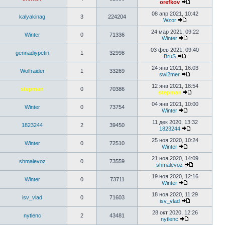
orefkov
08 апр 2021, 10:42
kalyakinag
3
224204
Wzor
24 мар 2021, 09:22
Winter
0
71336
Winter
03 фев 2021, 09:40
gennadiypetin
1
32998
BruS
24 янв 2021, 16:03
Wolfraider
1
33269
swi2mer
12 янв 2021, 18:54
stepman
0
70386
stepman
04 янв 2021, 10:00
Winter
0
73754
Winter
11 дек 2020, 13:32
1823244
2
39450
1823244
25 ноя 2020, 10:24
Winter
0
72510
Winter
21 ноя 2020, 14:09
shmalevoz
0
73559
shmalevoz
19 ноя 2020, 12:16
Winter
0
73711
Winter
18 ноя 2020, 11:29
isv_vlad
0
71603
isv_vlad
28 окт 2020, 12:26
nytlenc
2
43481
nytlenc