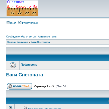
Вход
Регистрация
Сообщения без ответов
|
Активные темы
Список форумов
»
Баги Снегопата
Пофиксено
Баги Снегопата
Страница
1
из
3
[ Тем: 54 ]