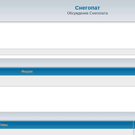
Снегопат
Обсуждение Снегопата
Форум
Темы