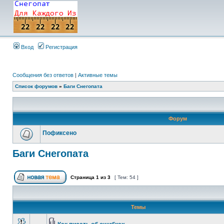
Вход
Регистрация
Сообщения без ответов
|
Активные темы
Список форумов
»
Баги Снегопата
Форум
Пофиксено
Баги Снегопата
Страница
1
из
3
[ Тем: 54 ]
Темы